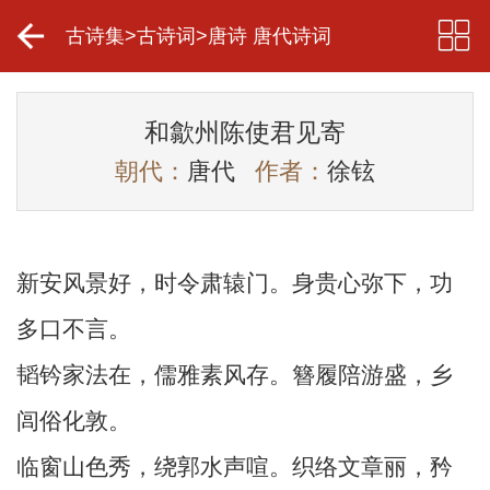
古诗集
>
古诗词
>
唐诗 唐代诗词
和歙州陈使君见寄
朝代：
唐代
作者：
徐铉
新安风景好，时令肃辕门。身贵心弥下，功
多口不言。
韬钤家法在，儒雅素风存。簪履陪游盛，乡
闾俗化敦。
临窗山色秀，绕郭水声喧。织络文章丽，矜