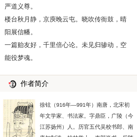
严道义尊。
楼台秋月静，京庾晚云屯。晓吹传衙鼓，晴
阳展信幡。
一篇贻友好，千里倍心论。未见归骖动，空
能役梦魂。
作者简介
徐铉（916年—991年）南唐，北宋初
年文学家、书法家。字鼎臣，广陵（今
江苏扬州）人。历官五代吴校书郎、南