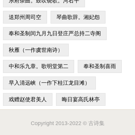
乐府杂曲。鼓吹铙歌。河右平
送郑州周司空
琴曲歌辞。湘妃怨
奉和圣制闰九月九日登庄严总持二寺阁
秋雁（一作虞世南诗）
中和乐九章。歌明堂第二
奉和圣制喜雨
早入清远峡（一作下桂江龙目滩）
戏赠赵使君美人
晦日宴高氏林亭
Copyright 2013-2022 © 古诗集