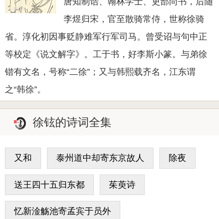
唐知制诰、翰林学士、吏部尚书，后随
李煜归宋，官至散骑常侍，世称徐骑
省。淳化初因事贬静难军行军司马。曾受诏与句中正
等校定《说文解字》。工于书，好李斯小篆。与弟徐
锴有文名，号称“二徐”；又与韩熙载齐名，江东谓
之“韩徐”。
徐铉的诗词全集
又和
泰州道中却寄东京故人
除夜
送王四十五归东都
茱萸诗
忆新淦觞池寄孟宾于员外