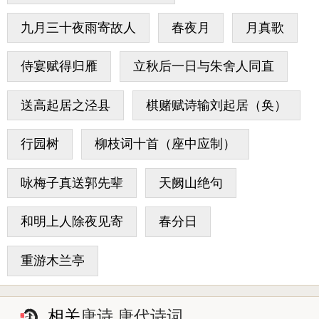
九月三十夜雨寄故人
春夜月
月真歌
侍宴赋得归雁
立秋后一日与朱舍人同直
送高起居之泾县
棋赌赋诗输刘起居（奂）
行园树
柳枝词十首（座中应制）
咏梅子真送郭先辈
天阙山绝句
和明上人除夜见寄
春分日
重游木兰亭
相关
唐诗 唐代诗词