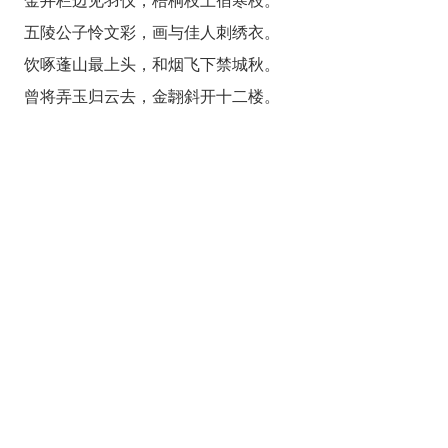
金井栏边见羽仪，梧桐枝上宿寒枝。
五陵公子怜文彩，画与佳人刺绣衣。
饮啄蓬山最上头，和烟飞下禁城秋。
曾将弄玉归云去，金翿斜开十二楼。