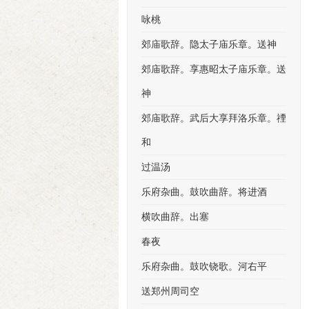
咏桃
郊庙歌辞。隐太子庙乐章。送神
郊庙歌辞。享惠昭太子庙乐章。送
神
郊庙歌辞。武后大享拜洛乐章。禋
和
过温汤
乐府杂曲。鼓吹曲辞。将进酒
横吹曲辞。出塞
春夜
乐府杂曲。鼓吹铙歌。河右平
送郑州周司空