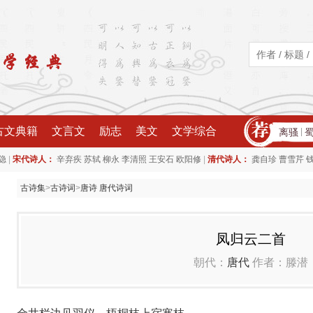
古文典籍
文言文
励志
美文
文学综合
离骚
|
|
|
隐
宋代诗人：
辛弃疾
苏轼
柳永
李清照
王安石
欧阳修
清代诗人：
龚自珍
曹雪芹
古诗集
>
古诗词
>
唐诗 唐代诗词
凤归云二首
朝代：
唐代
作者：滕潜