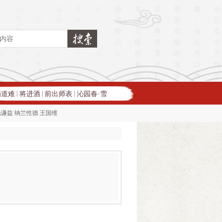
蜀道难
将进酒
前出师表
沁园春·雪
|
|
|
钱谦益
纳兰性德
王国维