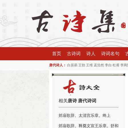
首页
古诗词
诗人
诗词名句
唐代诗人：
白居易
王勃
王维
孟浩然
李白
杜甫
李商
相关
唐诗 唐代诗词
郊庙歌辞。太清宫乐章。终上
郊庙歌辞。释奠文宣王乐章。舒和