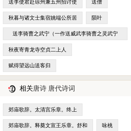
送李使君赴琼州兼五州招讨使
送僧
秋暮与诸文士集宿姚端公所居
陨叶
送李骑曹之武宁（一作送威武李骑曹之灵武宁
省）
秋夜寄青龙寺空贞二上人
赋得望远山送客归
相关
唐诗 唐代诗词
郊庙歌辞。太清宫乐章。终上
郊庙歌辞。释奠文宣王乐章。舒和
咏桃