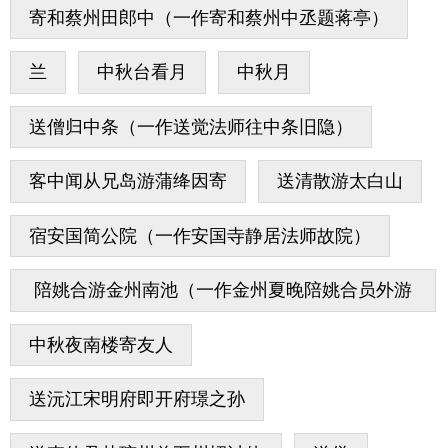
寄和蔡州田郎中（一作寄和蔡州中丞题蒋亭）
兰
中秋台看月
中秋月
送僧归中条（一作送觉法师往中条旧隐）
客中闻从兄岛游蒲绛因寄
送清散游太白山
宿安国简公院（一作安国寺静居法师故院）
陪姚合游金州南池（一作金州夏晚陪姚合员外游
南池）
中秋夜南楼寄友人
送沅江宋明府即开府璟之孙