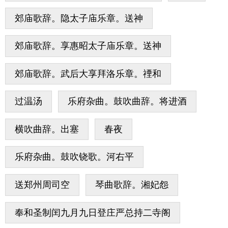
郊庙歌辞。隐太子庙乐章。送神
郊庙歌辞。享惠昭太子庙乐章。送神
郊庙歌辞。武后大享拜洛乐章。禋和
过温汤
乐府杂曲。鼓吹曲辞。将进酒
横吹曲辞。出塞
春夜
乐府杂曲。鼓吹铙歌。河右平
送郑州周司空
琴曲歌辞。湘妃怨
奉和圣制闰九月九日登庄严总持二寺阁