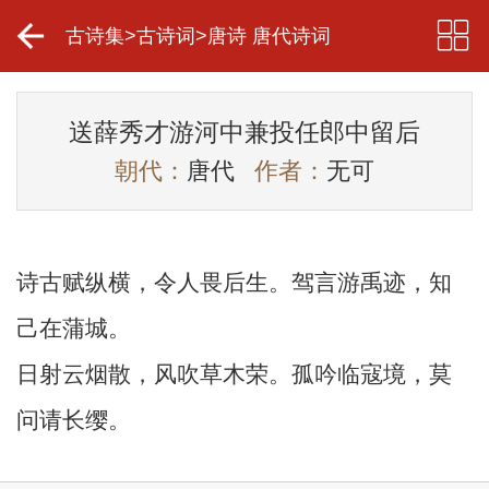
古诗集
>
古诗词
>
唐诗 唐代诗词
送薛秀才游河中兼投任郎中留后
朝代：
唐代
作者：
无可
诗古赋纵横，令人畏后生。驾言游禹迹，知
己在蒲城。
日射云烟散，风吹草木荣。孤吟临寇境，莫
问请长缨。