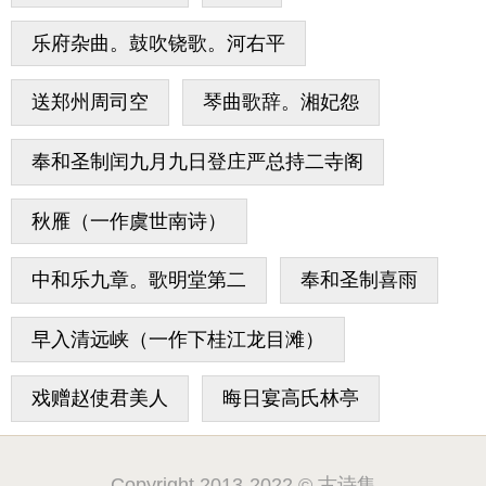
乐府杂曲。鼓吹铙歌。河右平
送郑州周司空
琴曲歌辞。湘妃怨
奉和圣制闰九月九日登庄严总持二寺阁
秋雁（一作虞世南诗）
中和乐九章。歌明堂第二
奉和圣制喜雨
早入清远峡（一作下桂江龙目滩）
戏赠赵使君美人
晦日宴高氏林亭
Copyright 2013-2022 © 古诗集