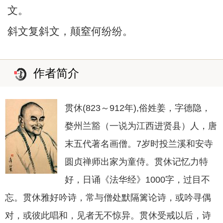
文。
斜文复斜文，颠窒何纷纷。
作者简介
贯休(823～912年),俗姓姜，字德隐，
婺州兰豁（一说为江西进贤县）人，唐
末五代著名画僧。7岁时投兰溪和安寺
圆贞禅师出家为童侍。贯休记忆力特
好，日诵《法华经》1000字，过目不
忘。贯休雅好吟诗，常与僧处默隔篱论诗，或吟寻偶
对，或彼此唱和，见者无不惊异。贯休受戒以后，诗