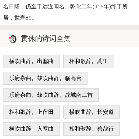
名日隆，仍至于远近闻名。乾化二年(915年)终于所
居，世寿89。
贯休的诗词全集
横吹曲辞。出塞曲
相和歌辞。蒿里
乐府杂曲。鼓吹曲辞。临高台
乐府杂曲。鼓吹曲辞。战城南二首
相和歌辞。上留田
横吹曲辞。长安道
横吹曲辞。入塞曲
相和歌辞。善哉行