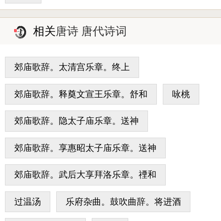
相关
唐诗 唐代诗词
郊庙歌辞。太清宫乐章。终上
郊庙歌辞。释奠文宣王乐章。舒和
咏桃
郊庙歌辞。隐太子庙乐章。送神
郊庙歌辞。享惠昭太子庙乐章。送神
郊庙歌辞。武后大享拜洛乐章。禋和
过温汤
乐府杂曲。鼓吹曲辞。将进酒