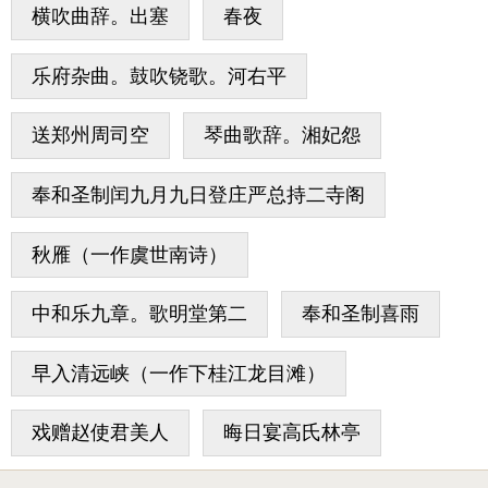
横吹曲辞。出塞
春夜
乐府杂曲。鼓吹铙歌。河右平
送郑州周司空
琴曲歌辞。湘妃怨
奉和圣制闰九月九日登庄严总持二寺阁
秋雁（一作虞世南诗）
中和乐九章。歌明堂第二
奉和圣制喜雨
早入清远峡（一作下桂江龙目滩）
戏赠赵使君美人
晦日宴高氏林亭