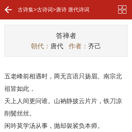
古诗集
>
古诗词
>
唐诗 唐代诗词
答禅者
朝代：
唐代
作者：
齐己
五老峰前相遇时，两无言语只扬眉。南宗北
祖皆如此，
天上人间更问谁。山衲静披云片片，铁刀凉
削鬓丝丝。
闲吟莫学汤从事，抛却袈裟负本师。