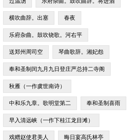
过温汤
乐府杂曲。鼓吹曲辞。将进酒
横吹曲辞。出塞
春夜
乐府杂曲。鼓吹铙歌。河右平
送郑州周司空
琴曲歌辞。湘妃怨
奉和圣制闰九月九日登庄严总持二寺阁
秋雁（一作虞世南诗）
中和乐九章。歌明堂第二
奉和圣制喜雨
早入清远峡（一作下桂江龙目滩）
戏赠赵使君美人
晦日宴高氏林亭