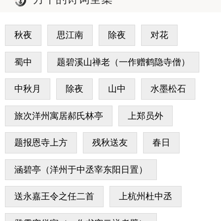
秋夜
思江南
除夜
对花
蜀中
题碧溪山禅老（一作赠鹤隐寺僧）
中秋月
除夜
山中
水墨松石
旅次洋州寓居郝氏林亭
上郑员外
题报恩寺上方
残秋送友
春日
涵碧亭（洋州于中丞宰东阳日置）
送永嘉王令之任二首
上杭州杜中丞