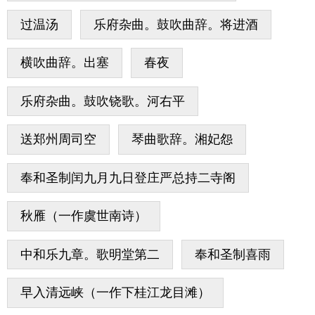
过温汤
乐府杂曲。鼓吹曲辞。将进酒
横吹曲辞。出塞
春夜
乐府杂曲。鼓吹铙歌。河右平
送郑州周司空
琴曲歌辞。湘妃怨
奉和圣制闰九月九日登庄严总持二寺阁
秋雁（一作虞世南诗）
中和乐九章。歌明堂第二
奉和圣制喜雨
早入清远峡（一作下桂江龙目滩）