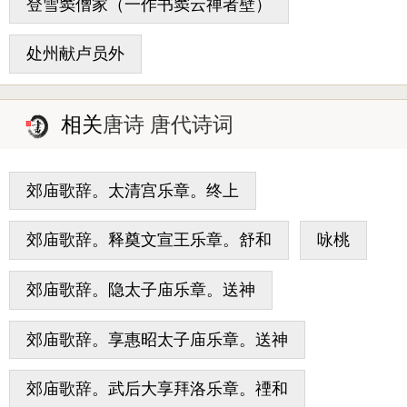
登雪窦僧家（一作书窦云禅者壁）
处州献卢员外
相关
唐诗 唐代诗词
郊庙歌辞。太清宫乐章。终上
郊庙歌辞。释奠文宣王乐章。舒和
咏桃
郊庙歌辞。隐太子庙乐章。送神
郊庙歌辞。享惠昭太子庙乐章。送神
郊庙歌辞。武后大享拜洛乐章。禋和