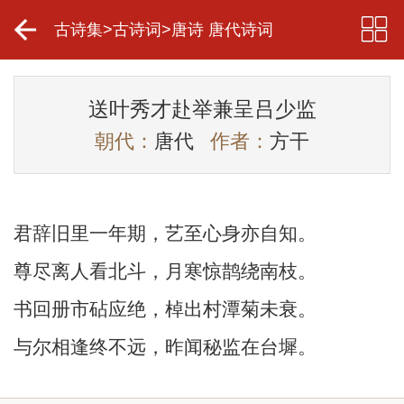
古诗集
>
古诗词
>
唐诗 唐代诗词
送叶秀才赴举兼呈吕少监
朝代：
唐代
作者：
方干
君辞旧里一年期，艺至心身亦自知。
尊尽离人看北斗，月寒惊鹊绕南枝。
书回册市砧应绝，棹出村潭菊未衰。
与尔相逢终不远，昨闻秘监在台墀。