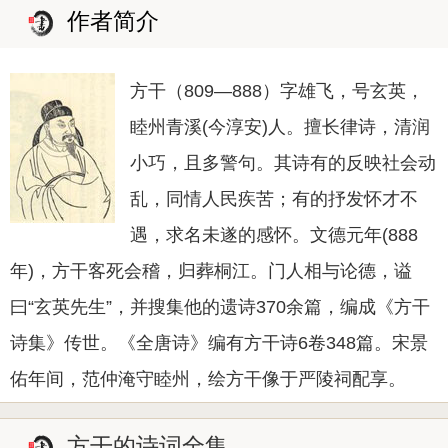
作者简介
方干（809—888）字雄飞，号玄英，
睦州青溪(今淳安)人。擅长律诗，清润
小巧，且多警句。其诗有的反映社会动
乱，同情人民疾苦；有的抒发怀才不
遇，求名未遂的感怀。文德元年(888
年)，方干客死会稽，归葬桐江。门人相与论德，谥
曰“玄英先生”，并搜集他的遗诗370余篇，编成《方干
诗集》传世。《全唐诗》编有方干诗6卷348篇。宋景
佑年间，范仲淹守睦州，绘方干像于严陵祠配享。
方干的诗词全集