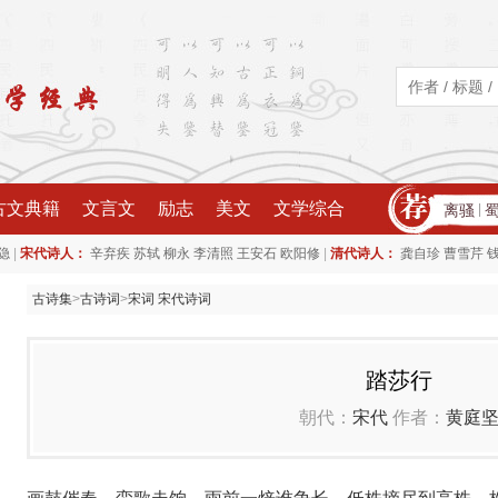
古文典籍
文言文
励志
美文
文学综合
离骚
|
|
|
隐
宋代诗人：
辛弃疾
苏轼
柳永
李清照
王安石
欧阳修
清代诗人：
龚自珍
曹雪芹
古诗集
>
古诗词
>
宋词 宋代诗词
踏莎行
朝代：
宋代
作者：
黄庭