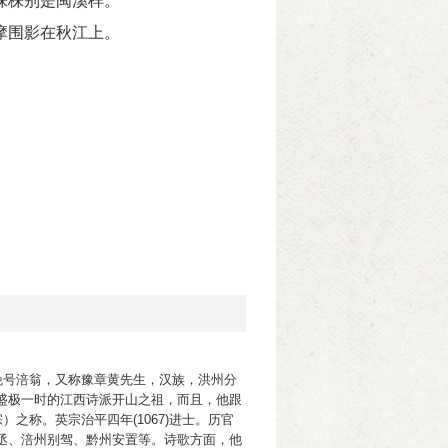
株株别是闽溪样。
摩围影在秋江上。
人，晚号涪翁，又称豫章黄先生，汉族，洪州分
盛极一时的江西诗派开山之祖，而且，他跟
）之称。英宗治平四年(1067)进士。历官
丞、涪州别驾、黔州安置等。诗歌方面，他