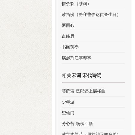
惜余欢（茶词）
鼓笛慢（黔守曹伯达供备生日）
两同心
点绛唇
书幽芳亭
病起荆江亭即事
相关
宋词 宋代诗词
菩萨蛮·忆郎还上层楼曲
少年游
望仙门
芳心苦·杨柳回塘
减字木兰花（用前韵示知命弟）