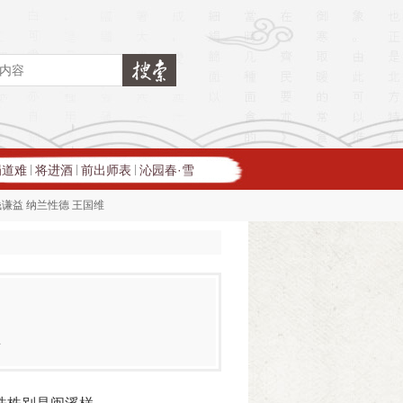
蜀道难
将进酒
前出师表
沁园春·雪
|
|
|
钱谦益
纳兰性德
王国维
坚