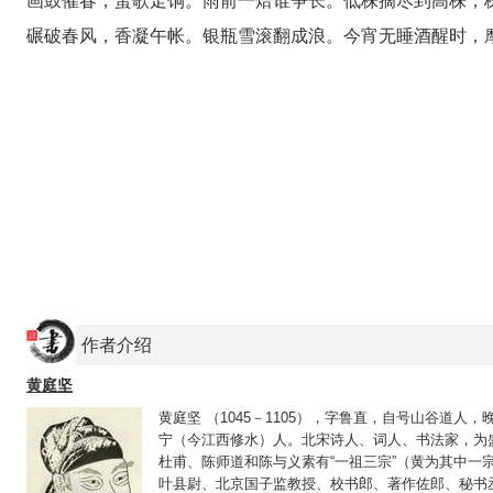
画鼓催春，蛮歌走饷。雨前一焙谁争长。低株摘尽到高株，
碾破春风，香凝午帐。银瓶雪滚翻成浪。今宵无睡酒醒时，
作者介绍
黄庭坚
黄庭坚 （1045－1105），字鲁直，自号山谷道
宁（今江西修水）人。北宋诗人、词人、书法家，为
杜甫、陈师道和陈与义素有“一祖三宗”（黄为其中一宗
叶县尉、北京国子监教授、校书郎、著作佐郎、秘书