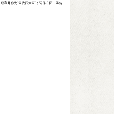
、蔡襄并称为“宋代四大家”；词作方面，虽曾
。