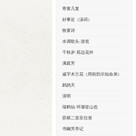
寄黄几复
好事近（汤词）
牧童诗
水调歌头·游览
千秋岁·苑边花外
满庭芳
减字木兰花（用前韵示知命弟）
鹧鸪天
清明
瑞鹤仙·环滁皆山也
弈棋二首呈任渐
书幽芳亭记