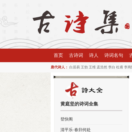
首页
古诗词
诗人
诗词名句
唐代诗人：
白居易
王勃
王维
孟浩然
李白
杜甫
李商
黄庭坚的诗词全集
登快阁
清平乐·春归何处