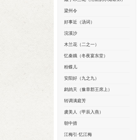
梁州令
好事近（汤词）
浣溪沙
木兰花（二之一）
忆秦娥（冬夜宴东堂）
粉蝶儿
安阳好（九之九）
鹧鸪天（豫章郡王席上）
转调满庭芳
虞美人（甲辰入燕）
朝中措
江梅引·忆江梅