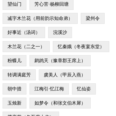
望仙门
芳心苦·杨柳回塘
减字木兰花（用前韵示知命弟）
梁州令
好事近（汤词）
浣溪沙
木兰花（二之一）
忆秦娥（冬夜宴东堂）
粉蝶儿
鹧鸪天（豫章郡王席上）
转调满庭芳
虞美人（甲辰入燕）
朝中措
江梅引·忆江梅
忆仙姿
玉烛新
如梦令（和张文伯木犀）