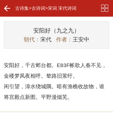
古诗集
>
古诗词
>
宋词 宋代诗词
安阳好（九之九）
朝代：
宋代
作者：
王安中
安阳好，千古邺台都。E83F帐歌人春不见，
金楼梦凤夜相呼。辇路旧萦纡。
闲引望，漳水绕城隅。暗有渔樵收故物，谁
将宫殿点新图。平野漫烟芜。