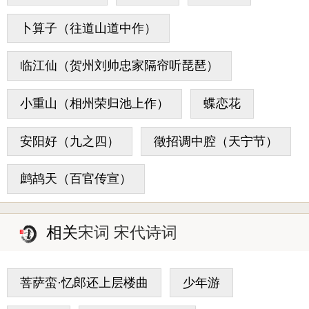
卜算子（往道山道中作）
临江仙（贺州刘帅忠家隔帘听琵琶）
小重山（相州荣归池上作）
蝶恋花
安阳好（九之四）
徵招调中腔（天宁节）
鹧鸪天（百官传宣）
相关
宋词 宋代诗词
菩萨蛮·忆郎还上层楼曲
少年游