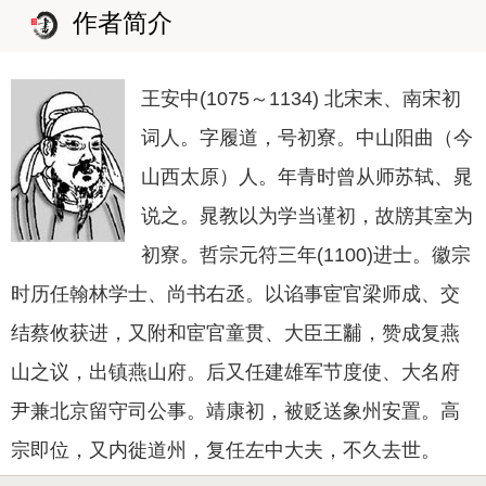
作者简介
王安中(1075～1134) 北宋末、南宋初
词人。字履道，号初寮。中山阳曲（今
山西太原）人。年青时曾从师苏轼、晁
说之。晁教以为学当谨初，故牓其室为
初寮。哲宗元符三年(1100)进士。徽宗
时历任翰林学士、尚书右丞。以谄事宦官梁师成、交
结蔡攸获进，又附和宦官童贯、大臣王黼，赞成复燕
山之议，出镇燕山府。后又任建雄军节度使、大名府
尹兼北京留守司公事。靖康初，被贬送象州安置。高
宗即位，又内徙道州，复任左中大夫，不久去世。