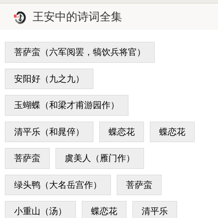
王安中的诗词全集
菩萨蛮（六军阅罢，犒饮兵将官）
安阳好（九之九）
玉蝴蝶（和梁才甫游园作）
清平乐（和晁倅）
蝶恋花
蝶恋花
菩萨蛮
虞美人（雁门作）
绿头鸭（大名岳宫作）
菩萨蛮
小重山（汤）
蝶恋花
清平乐