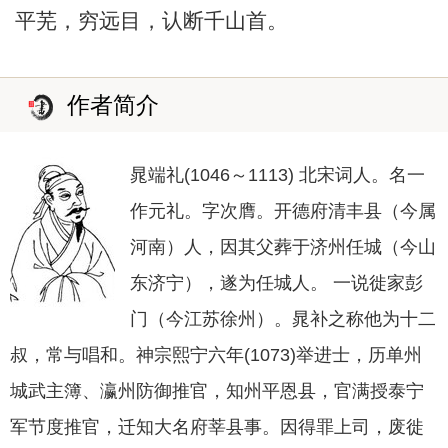
平芜，穷远目，认断千山首。
作者简介
晁端礼(1046～1113) 北宋词人。名一
作元礼。字次膺。开德府清丰县（今属
河南）人，因其父葬于济州任城（今山
东济宁），遂为任城人。 一说徙家彭
门（今江苏徐州）。晁补之称他为十二
叔，常与唱和。神宗熙宁六年(1073)举进士，历单州
城武主簿、瀛州防御推官，知州平恩县，官满授泰宁
军节度推官，迁知大名府莘县事。因得罪上司，废徙