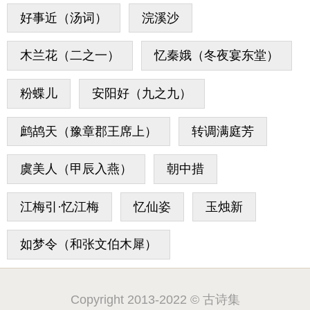
好事近（汤词）
浣溪沙
木兰花（二之一）
忆秦娥（冬夜宴东堂）
粉蝶儿
安阳好（九之九）
鹧鸪天（豫章郡王席上）
转调满庭芳
虞美人（甲辰入燕）
朝中措
江梅引·忆江梅
忆仙姿
玉烛新
如梦令（和张文伯木犀）
Copyright 2013-2022 © 古诗集