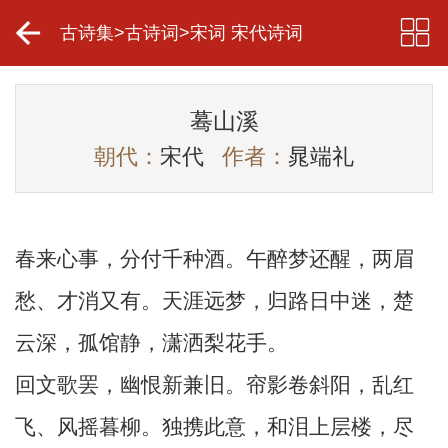
古诗集
>
古诗词
>
宋词 宋代诗词
蓦山溪
朝代：
宋代
作者：
晁端礼
春来心事，分付千种酒。午醉梦还醒，两眉
愁、才消又有。天涯远梦，归路日中迷，楚
云深，孤馆静，潇洒梨花手。
回文歌罢，幽恨新兼旧。帘影卷斜阳，乱红
飞、风摇暮柳。独携此意，和泪上层楼，尽