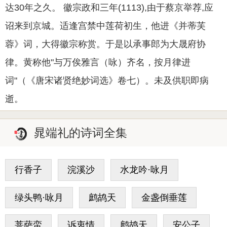
达30年之久。 徽宗政和三年(1113),由于蔡京举荐,应
诏来到京城。适逢宫禁中莲荷初生，他进《并蒂芙
蓉》词，大得徽宗称赏。于是以承事郎为大晟府协
律。黄称他"与万俟雅言（咏）齐名，按月律进
词"（《唐宋诸贤绝妙词选》卷七）。未及供职即病
逝。
晁端礼的诗词全集
行香子
浣溪沙
水龙吟·咏月
绿头鸭·咏月
鹧鸪天
金盏倒垂莲
菩萨蛮
诉衷情
鹧鸪天
安公子