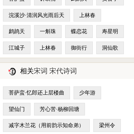
浣溪沙·清润风光雨后天
上林春
鹧鸪天
一斛珠
蝶恋花
寿星明
江城子
上林春
御街行
洞仙歌
相关
宋词 宋代诗词
菩萨蛮·忆郎还上层楼曲
少年游
望仙门
芳心苦·杨柳回塘
减字木兰花（用前韵示知命弟）
梁州令