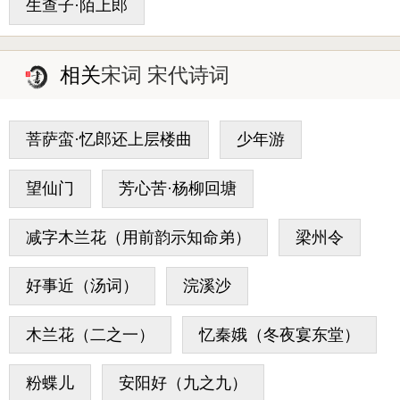
生查子·陌上郎
相关
宋词 宋代诗词
菩萨蛮·忆郎还上层楼曲
少年游
望仙门
芳心苦·杨柳回塘
减字木兰花（用前韵示知命弟）
梁州令
好事近（汤词）
浣溪沙
木兰花（二之一）
忆秦娥（冬夜宴东堂）
粉蝶儿
安阳好（九之九）