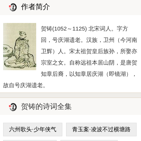
作者简介
贺铸(1052～1125) 北宋词人。字方
回，号庆湖遗老。汉族，卫州（今河南
卫辉）人。宋太祖贺皇后族孙，所娶亦
宗室之女。自称远祖本居山阴，是唐贺
知章后裔，以知章居庆湖（即镜湖），
故自号庆湖遗老。
贺铸的诗词全集
六州歌头·少年侠气
青玉案·凌波不过横塘路