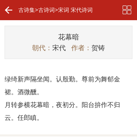
古诗集
>
古诗词
>
宋词 宋代诗词
花幕暗
朝代：
宋代
作者：
贺铸
绿绮新声隔坐闻。认殷勤。尊前为舞郁金
裙。酒微醺。
月转参横花幕暗，夜初分。阳台拚作不归
云。任郎瞋。