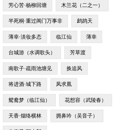
芳心苦·杨柳回塘
木兰花（二之一）
半死桐·重过阊门万事非
鹧鸪天
薄幸·淡妆多态
临江仙
薄幸
台城游（水调歌头）
芳草渡
南歌子·疏雨池塘见
换追风
将进酒·城下路
凤求凰
鸳鸯梦（临江仙）
花想容（武陵春）
天香·烟络横林
拥鼻吟（吴音子）