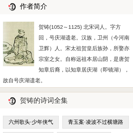
作者简介
贺铸(1052～1125) 北宋词人。字方
回，号庆湖遗老。汉族，卫州（今河南
卫辉）人。宋太祖贺皇后族孙，所娶亦
宗室之女。自称远祖本居山阴，是唐贺
知章后裔，以知章居庆湖（即镜湖），
故自号庆湖遗老。
贺铸的诗词全集
六州歌头·少年侠气
青玉案·凌波不过横塘路