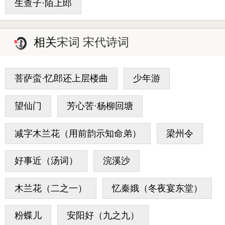
生查子·陌上郎
相关
宋词 宋代诗词
菩萨蛮·忆郎还上层楼曲
少年游
望仙门
芳心苦·杨柳回塘
减字木兰花（用前韵示知命弟）
梁州令
好事近（汤词）
浣溪沙
木兰花（二之一）
忆秦娥（冬夜宴东堂）
粉蝶儿
安阳好（九之九）