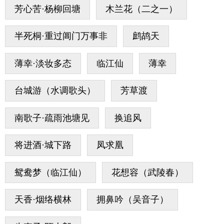
芳心苦·杨柳回塘
木兰花（二之一）
半死桐·重过阊门万事非
鹧鸪天
薄幸·淡妆多态
临江仙
薄幸
台城游（水调歌头）
芳草渡
南歌子·疏雨池塘见
换追风
将进酒·城下路
凤求凰
鸳鸯梦（临江仙）
花想容（武陵春）
天香·烟络横林
拥鼻吟（吴音子）