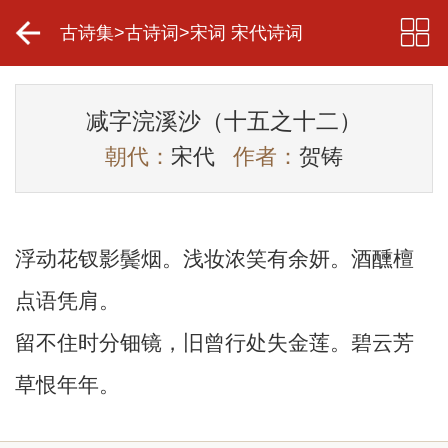
古诗集
>
古诗词
>
宋词 宋代诗词
减字浣溪沙（十五之十二）
朝代：
宋代
作者：
贺铸
浮动花钗影鬓烟。浅妆浓笑有余妍。酒醺檀
点语凭肩。
留不住时分钿镜，旧曾行处失金莲。碧云芳
草恨年年。