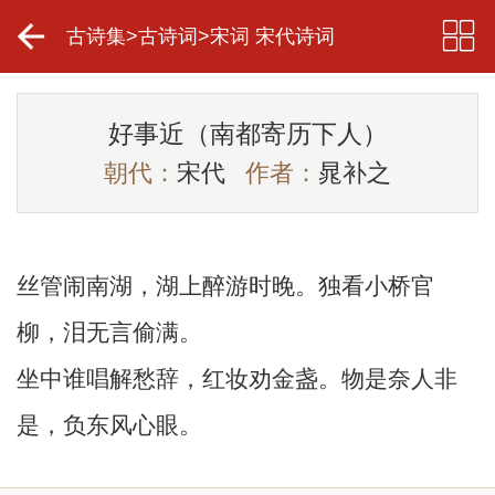
古诗集
>
古诗词
>
宋词 宋代诗词
好事近（南都寄历下人）
朝代：
宋代
作者：
晁补之
丝管闹南湖，湖上醉游时晚。独看小桥官
柳，泪无言偷满。
坐中谁唱解愁辞，红妆劝金盏。物是奈人非
是，负东风心眼。