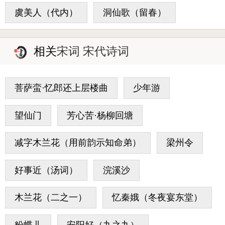
虞美人（代内）
洞仙歌（留春）
相关
宋词 宋代诗词
菩萨蛮·忆郎还上层楼曲
少年游
望仙门
芳心苦·杨柳回塘
减字木兰花（用前韵示知命弟）
梁州令
好事近（汤词）
浣溪沙
木兰花（二之一）
忆秦娥（冬夜宴东堂）
粉蝶儿
安阳好（九之九）