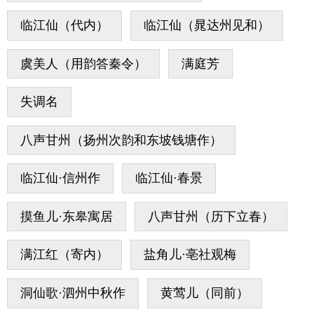
临江仙（代内）
临江仙（晁达州见和）
虞美人（用韵答秦令）
满庭芳
失调名
八声甘州（扬州次韵和东坡钱塘作）
临江仙·信州作
临江仙·春景
摸鱼儿·东皋寓居
八声甘州（历下立春）
满江红（寄内）
盐角儿·亳社观梅
洞仙歌·泗州中秋作
黄莺儿（同前）