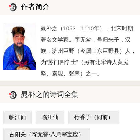
作者简介
晁补之（1053—1110年），北宋时期
著名文学家。字无咎，号归来子，汉
族，济州巨野（今属山东巨野县）人，
为“苏门四学士”（另有北宋诗人黄庭
坚、秦观、张耒）之一。
晁补之的诗词全集
临江仙
临江仙
行香子（同前）
古阳关（寄无霅·八弟宰宝应）