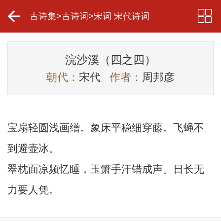
古诗集
>
古诗词
>
宋词 宋代诗词
浣沙溪（四之四）
朝代：
宋代
作者：
周邦彦
宝扇轻圆浅画缯。象床平稳细穿藤。飞蝇不
到避壶冰。
翠枕面凉频忆睡，玉箫手汗错成声。日长无
力要人凭。