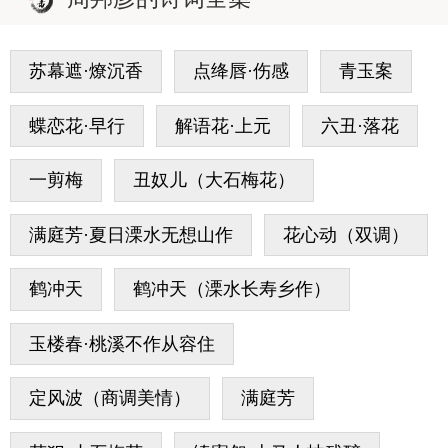
苏幕遮·燎沉香
点绛唇·伤感
青玉案
蝶恋花·早行
解语花·上元
六丑·落花
一剪梅
丑奴儿（大石梅花）
满庭芳·夏日溧水无想山作
花心动（双调）
鹤冲天
鹤冲天（溧水长寿乡作）
玉楼春·桃溪不作从容住
定风波（商调美情）
满庭芳