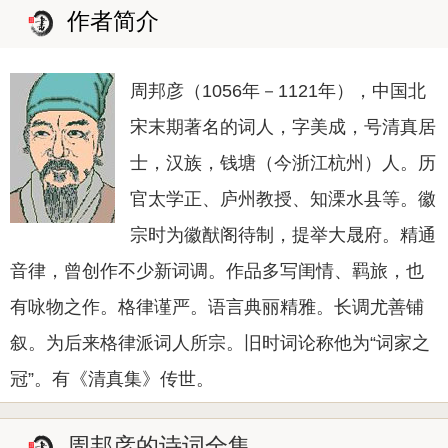
作者简介
周邦彦（1056年－1121年），中国北
宋末期著名的词人，字美成，号清真居
士，汉族，钱塘（今浙江杭州）人。历
官太学正、庐州教授、知溧水县等。徽
宗时为徽猷阁待制，提举大晟府。精通
音律，曾创作不少新词调。作品多写闺情、羁旅，也
有咏物之作。格律谨严。语言典丽精雅。长调尤善铺
叙。为后来格律派词人所宗。旧时词论称他为“词家之
冠”。有《清真集》传世。
周邦彦的诗词全集