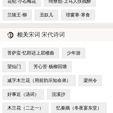
花犯·小石梅花
绮寮怨·上马人扶残醉
兰陵王·柳
丑奴儿
琐窗寒·寒食
相关
宋词 宋代诗词
菩萨蛮·忆郎还上层楼曲
少年游
望仙门
芳心苦·杨柳回塘
减字木兰花（用前韵示知命弟）
梁州令
好事近（汤词）
浣溪沙
木兰花（二之一）
忆秦娥（冬夜宴东堂）