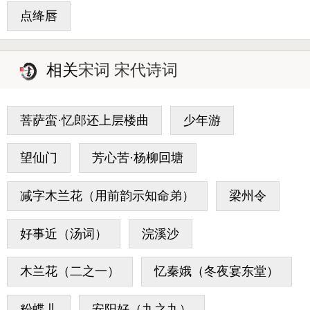
点绛唇
相关
宋词 宋代诗词
菩萨蛮·忆郎还上层楼曲
少年游
望仙门
芳心苦·杨柳回塘
减字木兰花（用前韵示知命弟）
梁州令
好事近（汤词）
浣溪沙
木兰花（二之一）
忆秦娥（冬夜宴东堂）
粉蝶儿
安阳好（九之九）