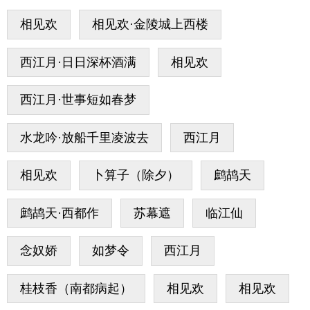
相见欢
相见欢·金陵城上西楼
西江月·日日深杯酒满
相见欢
西江月·世事短如春梦
水龙吟·放船千里凌波去
西江月
相见欢
卜算子（除夕）
鹧鸪天
鹧鸪天·西都作
苏幕遮
临江仙
念奴娇
如梦令
西江月
桂枝香（南都病起）
相见欢
相见欢