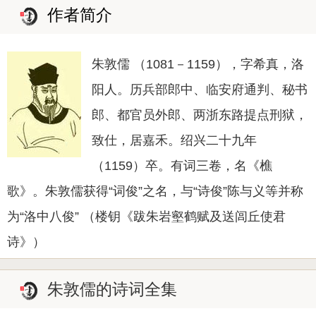
作者简介
朱敦儒 （1081－1159），字希真，洛
阳人。历兵部郎中、临安府通判、秘书
郎、都官员外郎、两浙东路提点刑狱，
致仕，居嘉禾。绍兴二十九年
（1159）卒。有词三卷，名《樵
歌》。朱敦儒获得“词俊”之名，与“诗俊”陈与义等并称
为“洛中八俊” （楼钥《跋朱岩壑鹤赋及送闾丘使君
诗》）
朱敦儒的诗词全集