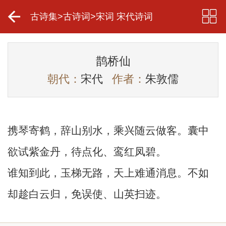
古诗集
>
古诗词
>
宋词 宋代诗词
鹊桥仙
朝代：
宋代
作者：
朱敦儒
携琴寄鹤，辞山别水，乘兴随云做客。囊中
欲试紫金丹，待点化、鸾红凤碧。
谁知到此，玉梯无路，天上难通消息。不如
却趁白云归，免误使、山英扫迹。