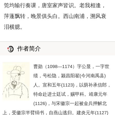
筦均输行奏课，唐室家声皆识。老我相逢，
萍蓬飘转，晚景俱头白。西山南浦，溯风衰
泪横臆。
作者简介
曹勋（1098—1174）字公显，一字世
绩，号松隐，颍昌阳翟(今河南禹县)
人。宣和五年(1123)，以荫补承信郎，
特命赴进士廷试，赐甲科。靖康元年
(1126)，与宋徽宗一起被金兵押解北
上，受徽宗半臂绢书，自燕山逃归。建炎元年(1127)