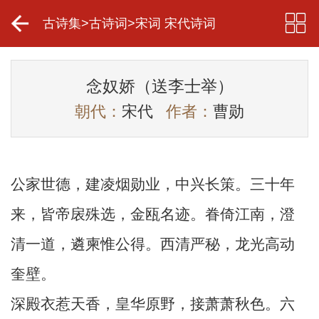
古诗集
>
古诗词
>
宋词 宋代诗词
念奴娇（送李士举）
朝代：
宋代
作者：
曹勋
公家世德，建凌烟勋业，中兴长策。三十年
来，皆帝扆殊选，金瓯名迹。眷倚江南，澄
清一道，遴柬惟公得。西清严秘，龙光高动
奎壁。
深殿衣惹天香，皇华原野，接萧萧秋色。六