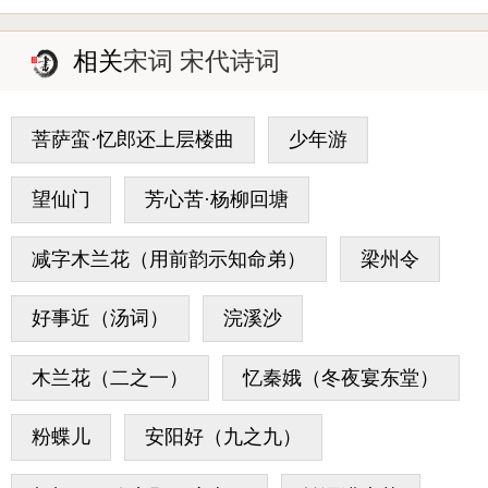
相关
宋词 宋代诗词
菩萨蛮·忆郎还上层楼曲
少年游
望仙门
芳心苦·杨柳回塘
减字木兰花（用前韵示知命弟）
梁州令
好事近（汤词）
浣溪沙
木兰花（二之一）
忆秦娥（冬夜宴东堂）
粉蝶儿
安阳好（九之九）