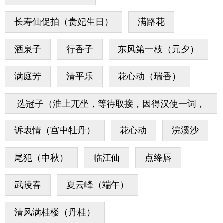
长寿仙促拍（贵妃生日）
满路花
酒泉子
行香子
东风第一枝（元夕）
满庭芳
清平乐
花心动（瑞香）
选冠子（淮上兀坐，等待取接，因得汉使一词，
他日歌之）
诉衷情（宫中牡丹）
花心动
浣溪沙
尾犯（中秋）
临江仙
点绛唇
武陵春
夏云峰（端午）
清风满桂楼（丹桂）