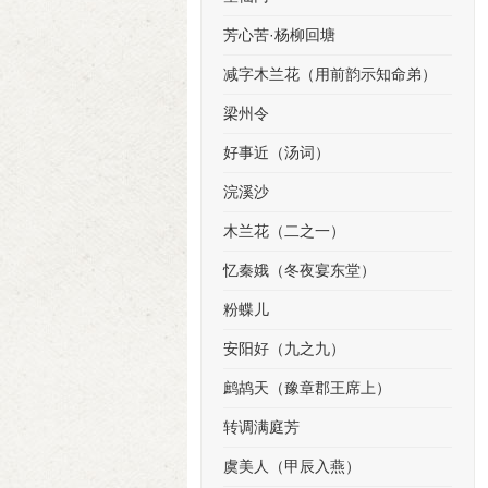
芳心苦·杨柳回塘
减字木兰花（用前韵示知命弟）
梁州令
好事近（汤词）
浣溪沙
木兰花（二之一）
忆秦娥（冬夜宴东堂）
粉蝶儿
安阳好（九之九）
鹧鸪天（豫章郡王席上）
转调满庭芳
虞美人（甲辰入燕）