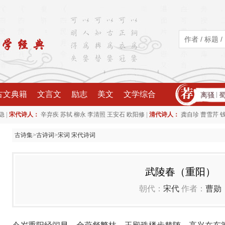
古文典籍
文言文
励志
美文
文学综合
离骚
|
|
|
隐
宋代诗人：
辛弃疾
苏轼
柳永
李清照
王安石
欧阳修
清代诗人：
龚自珍
曹雪芹
古诗集
>
古诗词
>
宋词 宋代诗词
武陵春（重阳）
朝代：
宋代
作者：
曹勋