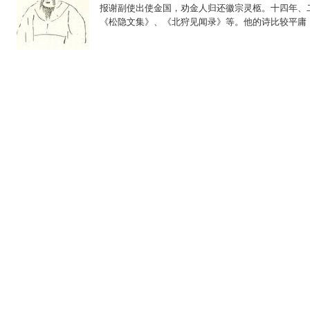
报谢副使出使金国，劝金人归还徽宗灵柩。十四年、
《松隐文集》、《北狩见闻录》等。他的诗比较平庸