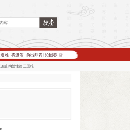
蜀道难
将进酒
前出师表
沁园春·雪
|
|
|
钱谦益
纳兰性德
王国维