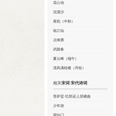
花心动
浣溪沙
尾犯（中秋）
临江仙
点绛唇
武陵春
夏云峰（端午）
清风满桂楼（丹桂）
相关
宋词 宋代诗词
菩萨蛮·忆郎还上层楼曲
少年游
望仙门