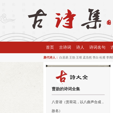
首页
古诗词
诗人
诗词名句
唐代诗人：
白居易
王勃
王维
孟浩然
李白
杜甫
李商
曹勋的诗词全集
八音谐（赏荷花，以八曲声合成，
故名）