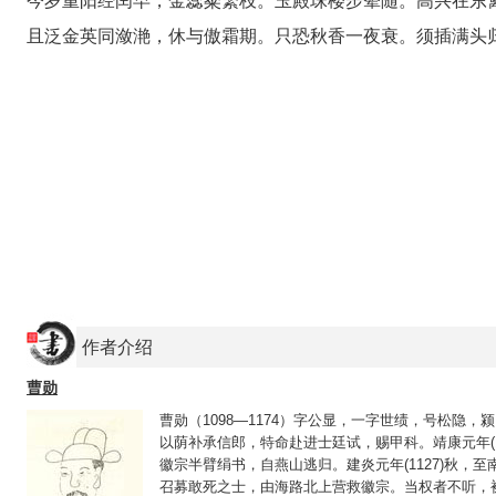
今岁重阳经闰早，金蕊粲繁枝。玉殿珠楼步辇随。高兴在东
且泛金英同潋滟，休与傲霜期。只恐秋香一夜衰。须插满头
作者介绍
曹勋
曹勋（1098—1174）字公显，一字世绩，号松隐，颍昌
以荫补承信郎，特命赴进士廷试，赐甲科。靖康元年(1
徽宗半臂绢书，自燕山逃归。建炎元年(1127)秋，
召募敢死之士，由海路北上营救徽宗。当权者不听，被黜