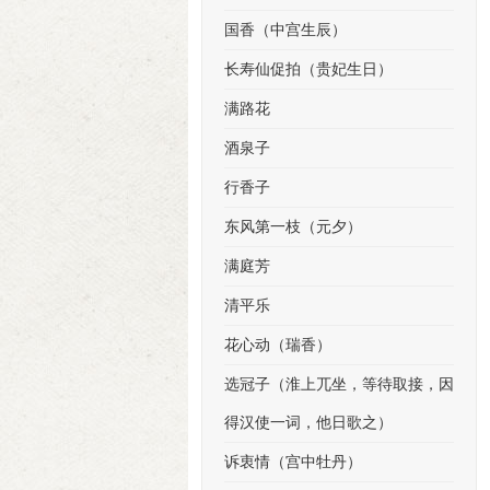
国香（中宫生辰）
长寿仙促拍（贵妃生日）
满路花
酒泉子
行香子
东风第一枝（元夕）
满庭芳
清平乐
花心动（瑞香）
选冠子（淮上兀坐，等待取接，因
得汉使一词，他日歌之）
诉衷情（宫中牡丹）