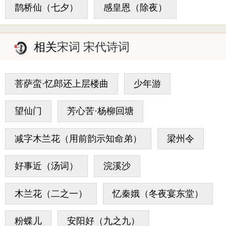
鹊桥仙（七夕）
感皇恩（除夜）
相关
宋词 宋代诗词
菩萨蛮·忆郎还上层楼曲
少年游
望仙门
芳心苦·杨柳回塘
减字木兰花（用前韵示知命弟）
梁州令
好事近（汤词）
浣溪沙
木兰花（二之一）
忆秦娥（冬夜宴东堂）
粉蝶儿
安阳好（九之九）