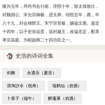
隆兴元年，拜尚书右仆射。淳熙十年，除太保致仕，
封魏国公。宋光宗御极，进太师。绍熙五年，薨，年
八十九，封会稽郡王。宋宁宗登极，赐谥文惠。嘉定
十四年，以子史弥远贵，追封越王，改谥忠定，配享
孝宗庙庭。为昭勋阁二十四功臣之一。
史浩的诗词全集
剑舞
永遇乐（夏至）
浪淘沙令（祝寿）
瑞鹤仙（劝酒）
卜算子（端午）
醉蓬莱（劝酒）