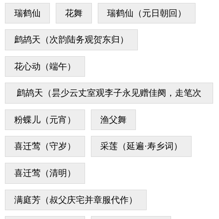
瑞鹤仙
花舞
瑞鹤仙（元日朝回）
鹧鸪天（次韵陆务观贺东归）
花心动（端午）
鹧鸪天（昙少云丈室观李子永见赠佳阕，走笔次
韵）
粉蝶儿（元宵）
渔父舞
喜迁莺（守岁）
采莲（延遍·寿乡词）
喜迁莺（清明）
满庭芳（叔父庆宅并章服代作）