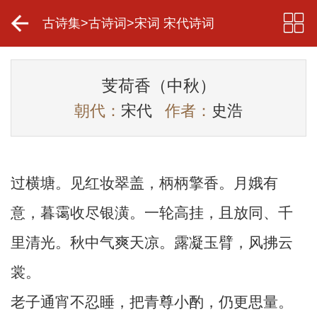
古诗集
>
古诗词
>
宋词 宋代诗词
芰荷香（中秋）
朝代：
宋代
作者：
史浩
过横塘。见红妆翠盖，柄柄擎香。月娥有
意，暮霭收尽银潢。一轮高挂，且放同、千
里清光。秋中气爽天凉。露凝玉臂，风拂云
裳。
老子通宵不忍睡，把青尊小酌，仍更思量。