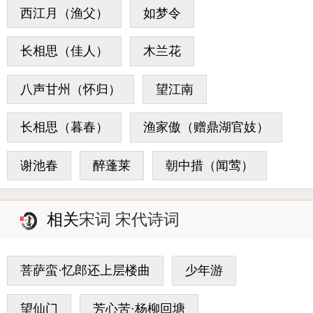
西江月（渔父）
如梦令
长相思（佳人）
木兰花
八声甘州（怀归）
望江南
长相思（暮春）
渔家傲（赠鼎湖官妓）
谢池春
醉蓬莱
朝中措（闻莺）
相关
宋词 宋代诗词
菩萨蛮·忆郎还上层楼曲
少年游
望仙门
芳心苦·杨柳回塘