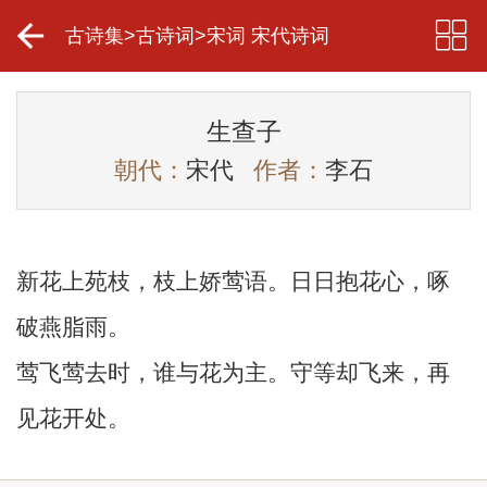
古诗集
>
古诗词
>
宋词 宋代诗词
生查子
朝代：
宋代
作者：
李石
新花上苑枝，枝上娇莺语。日日抱花心，啄
破燕脂雨。
莺飞莺去时，谁与花为主。守等却飞来，再
见花开处。