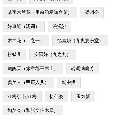
减字木兰花（用前韵示知命弟）
梁州令
好事近（汤词）
浣溪沙
木兰花（二之一）
忆秦娥（冬夜宴东堂）
粉蝶儿
安阳好（九之九）
鹧鸪天（豫章郡王席上）
转调满庭芳
虞美人（甲辰入燕）
朝中措
江梅引·忆江梅
忆仙姿
玉烛新
如梦令（和张文伯木犀）