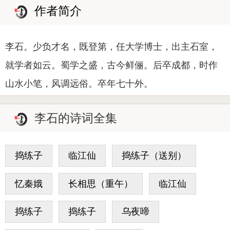
作者简介
李石。少负才名，既登第，任大学博士，出主石室，
就学者如云。蜀学之盛，古今鲜俪。后卒成都，时作
山水小笔，风调远俗。卒年七十外。
李石的诗词全集
捣练子
临江仙
捣练子（送别）
忆秦娥
长相思（重午）
临江仙
捣练子
捣练子
乌夜啼