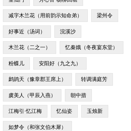
减字木兰花（用前韵示知命弟）
梁州令
好事近（汤词）
浣溪沙
木兰花（二之一）
忆秦娥（冬夜宴东堂）
粉蝶儿
安阳好（九之九）
鹧鸪天（豫章郡王席上）
转调满庭芳
虞美人（甲辰入燕）
朝中措
江梅引·忆江梅
忆仙姿
玉烛新
如梦令（和张文伯木犀）