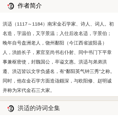
作者简介
洪适（1117～1184）南宋金石学家、诗人、词人。初
名造，字温伯，又字景温；入仕后改名适，字景伯；
晚年自号盘洲老人，饶州鄱阳（今江西省波阳县）
人，洪皓长子，累官至尚书右仆射、同中书门下平章
事兼枢密使，封魏国公，卒谥文惠。洪适与弟弟洪
遵、洪迈皆以文学负盛名，有“鄱阳英气钟三秀”之称。
同时，他在金石学方面造诣颇深，与欧阳修、赵明诚
并称为宋代金石三大家。
洪适的诗词全集