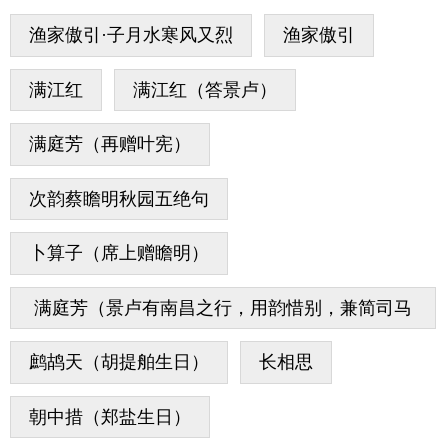
渔家傲引·子月水寒风又烈
渔家傲引
满江红
满江红（答景卢）
满庭芳（再赠叶宪）
次韵蔡瞻明秋园五绝句
卜算子（席上赠瞻明）
满庭芳（景卢有南昌之行，用韵惜别，兼简司马
汉章）
鹧鸪天（胡提舶生日）
长相思
朝中措（郑盐生日）