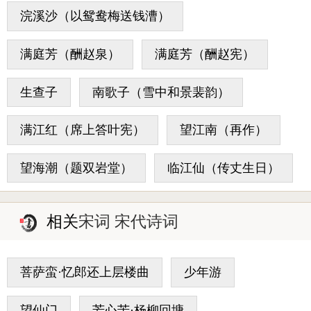
浣溪沙（以鸳鸯梅送钱漕）
满庭芳（酬赵泉）
满庭芳（酬赵宪）
生查子
南歌子（雪中和景裴韵）
满江红（席上答叶宪）
望江南（再作）
望海潮（题双岩堂）
临江仙（传丈生日）
相关
宋词 宋代诗词
菩萨蛮·忆郎还上层楼曲
少年游
望仙门
芳心苦·杨柳回塘