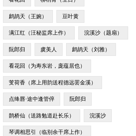
鹧鸪天（王婉）
豆叶黄
满江红（汪秘监席上作）
浣溪沙（题扇）
阮郎归
虞美人
鹧鸪天（刘雅）
看花回（为寿东岩，庞蕴居也）
芰荷香（席上用韵送程德远罢金溪）
点绛唇·途中逢管倅
阮郎归
鹊桥仙（送路勉道赴长乐）
浣溪沙
琴调相思引（临别余干席上作）