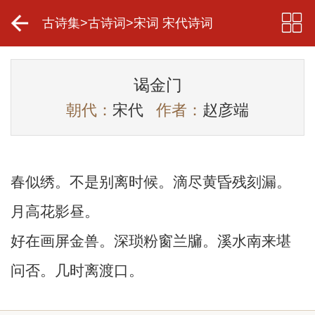
古诗集
>
古诗词
>
宋词 宋代诗词
谒金门
朝代：
宋代
作者：
赵彦端
春似绣。不是别离时候。滴尽黄昏残刻漏。
月高花影昼。
好在画屏金兽。深琐粉窗兰牖。溪水南来堪
问否。几时离渡口。