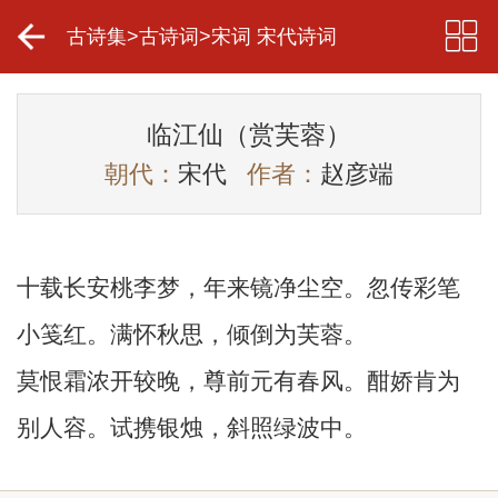
古诗集
>
古诗词
>
宋词 宋代诗词
临江仙（赏芙蓉）
朝代：
宋代
作者：
赵彦端
十载长安桃李梦，年来镜净尘空。忽传彩笔
小笺红。满怀秋思，倾倒为芙蓉。
莫恨霜浓开较晚，尊前元有春风。酣娇肯为
别人容。试携银烛，斜照绿波中。