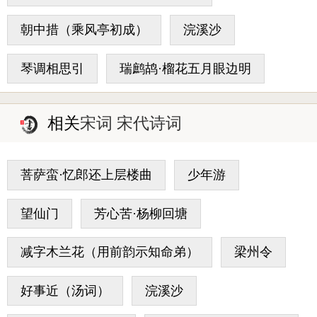
朝中措（乘风亭初成）
浣溪沙
琴调相思引
瑞鹧鸪·榴花五月眼边明
相关
宋词 宋代诗词
菩萨蛮·忆郎还上层楼曲
少年游
望仙门
芳心苦·杨柳回塘
减字木兰花（用前韵示知命弟）
梁州令
好事近（汤词）
浣溪沙