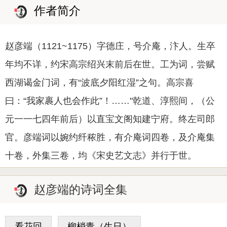
作者简介
赵彦端（1121~1175）字德庄，号介庵，汴人。生卒
年均不详，约宋高宗绍兴末前后在世。工为词，尝赋
西湖谒金门词，有“波底夕阳红湿”之句。高宗喜
曰：“我家裹人也会作此”！……"乾道、淳熙间，（公
元一一七四年前后）以直宝文阁知建宁府。终左司郎
官。彦端词以婉约纤秾胜，有介庵词四卷，及介庵集
十卷，外集三卷，均《宋史艺文志》并行于世。
赵彦端的诗词全集
看花回
柳梢青（生日）