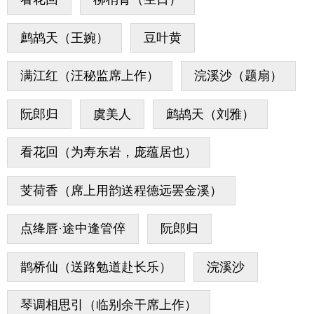
鹧鸪天（王婉）
豆叶黄
满江红（汪秘监席上作）
浣溪沙（题扇）
阮郎归
虞美人
鹧鸪天（刘雅）
看花回（为寿东岩，庞蕴居也）
芰荷香（席上用韵送程德远罢金溪）
点绛唇·途中逢管倅
阮郎归
鹊桥仙（送路勉道赴长乐）
浣溪沙
琴调相思引（临别余干席上作）