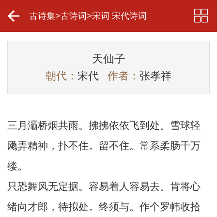
古诗集
>
古诗词
>
宋词 宋代诗词
天仙子
朝代：
宋代
作者：
张孝祥
三月灞桥烟共雨。拂拂依依飞到处。雪球轻
飏弄精神，扑不住。留不住。常系柔肠千万
缕。
只恐舞风无定据。容易着人容易去。肯将心
绪向才郎，待拟处。终须与。作个罗帏收拾