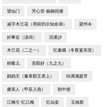
望仙门
芳心苦·杨柳回塘
减字木兰花（用前韵示知命弟）
梁州令
好事近（汤词）
浣溪沙
木兰花（二之一）
忆秦娥（冬夜宴东堂）
粉蝶儿
安阳好（九之九）
鹧鸪天（豫章郡王席上）
转调满庭芳
虞美人（甲辰入燕）
朝中措
江梅引·忆江梅
忆仙姿
玉烛新