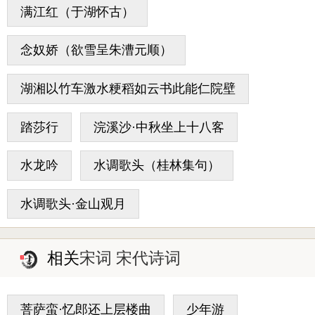
满江红（于湖怀古）
念奴娇（欲雪呈朱漕元顺）
湖湘以竹车激水粳稻如云书此能仁院壁
踏莎行
浣溪沙·中秋坐上十八客
水龙吟
水调歌头（桂林集句）
水调歌头·金山观月
相关
宋词 宋代诗词
菩萨蛮·忆郎还上层楼曲
少年游