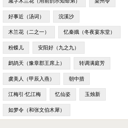
减字木兰花（用前韵示知命弟）
梁州令
好事近（汤词）
浣溪沙
木兰花（二之一）
忆秦娥（冬夜宴东堂）
粉蝶儿
安阳好（九之九）
鹧鸪天（豫章郡王席上）
转调满庭芳
虞美人（甲辰入燕）
朝中措
江梅引·忆江梅
忆仙姿
玉烛新
如梦令（和张文伯木犀）