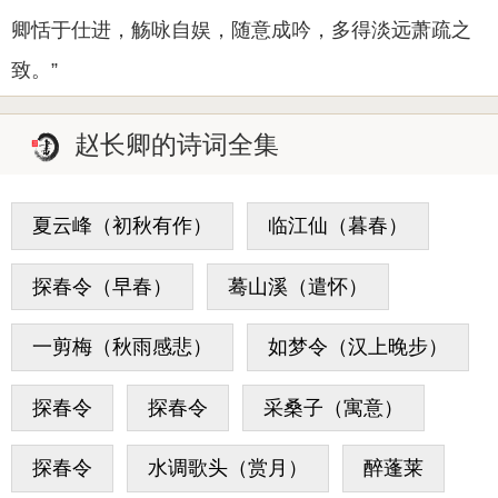
卿恬于仕进，觞咏自娱，随意成吟，多得淡远萧疏之
致。”
赵长卿的诗词全集
夏云峰（初秋有作）
临江仙（暮春）
探春令（早春）
蓦山溪（遣怀）
一剪梅（秋雨感悲）
如梦令（汉上晚步）
探春令
探春令
采桑子（寓意）
探春令
水调歌头（赏月）
醉蓬莱