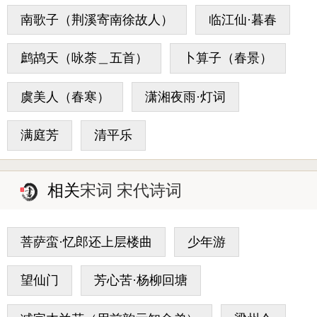
南歌子（荆溪寄南徐故人）
临江仙·暮春
鹧鸪天（咏荼＿五首）
卜算子（春景）
虞美人（春寒）
潇湘夜雨·灯词
满庭芳
清平乐
相关
宋词 宋代诗词
菩萨蛮·忆郎还上层楼曲
少年游
望仙门
芳心苦·杨柳回塘