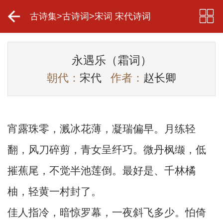
古诗集
>
古诗词
>
宋词 宋代诗词
永遇乐（霜词）
朝代：
宋代
作者：
赵长卿
宵露珠零，溅冰花薄，凝瑞偏早。月练轻
翻，风刀碎剪，青女呈纤巧。微丹枫缬，低
摧蕉尾，不觉半池莲倒。最好是、千林橘
柚，轻黄一村封了。
佳人指冷，暗惊罗幕，一夜斜飞多少。怕倚