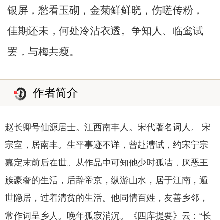
银屏，愁看玉砌，金菊鲜鲜晓，伤嗟传粉，
佳期还未，何处冷沾衣透。争知人、临鸾试
罢，与梅共瘦。
作者简介
赵长卿号仙源居士。江西南丰人。宋代著名词人。 宋
宗室，居南丰。生平事迹不详，曾赴漕试，约宋宁宗
嘉定末前后在世。从作品中可知他少时孤洁，厌恶王
族豪奢的生活，后辞帝京，纵游山水，居于江南，遁
世隐居，过着清贫的生活。他同情百姓，友善乡邻，
常作词呈乡人。晚年孤寂消沉。《四库提要》云：“长