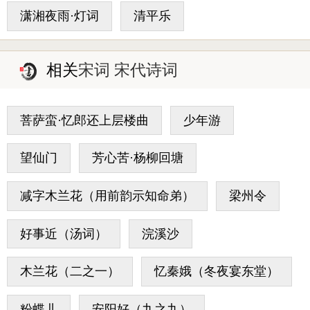
潇湘夜雨·灯词
清平乐
相关
宋词 宋代诗词
菩萨蛮·忆郎还上层楼曲
少年游
望仙门
芳心苦·杨柳回塘
减字木兰花（用前韵示知命弟）
梁州令
好事近（汤词）
浣溪沙
木兰花（二之一）
忆秦娥（冬夜宴东堂）
粉蝶儿
安阳好（九之九）