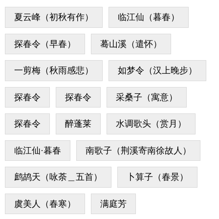
夏云峰（初秋有作）
临江仙（暮春）
探春令（早春）
蓦山溪（遣怀）
一剪梅（秋雨感悲）
如梦令（汉上晚步）
探春令
探春令
采桑子（寓意）
探春令
醉蓬莱
水调歌头（赏月）
临江仙·暮春
南歌子（荆溪寄南徐故人）
鹧鸪天（咏荼＿五首）
卜算子（春景）
虞美人（春寒）
满庭芳