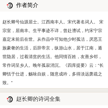
作者简介
赵长卿号仙源居士。江西南丰人。宋代著名词人。 宋
宗室，居南丰。生平事迹不详，曾赴漕试，约宋宁宗
嘉定末前后在世。从作品中可知他少时孤洁，厌恶王
族豪奢的生活，后辞帝京，纵游山水，居于江南，遁
世隐居，过着清贫的生活。他同情百姓，友善乡邻，
常作词呈乡人。晚年孤寂消沉。《四库提要》云：“长
卿恬于仕进，觞咏自娱，随意成吟，多得淡远萧疏之
致。”
赵长卿的诗词全集