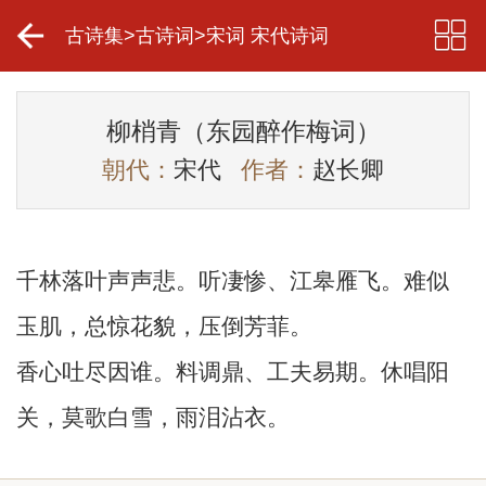
古诗集
>
古诗词
>
宋词 宋代诗词
柳梢青（东园醉作梅词）
朝代：
宋代
作者：
赵长卿
千林落叶声声悲。听凄惨、江皋雁飞。难似
玉肌，总惊花貌，压倒芳菲。
香心吐尽因谁。料调鼎、工夫易期。休唱阳
关，莫歌白雪，雨泪沾衣。