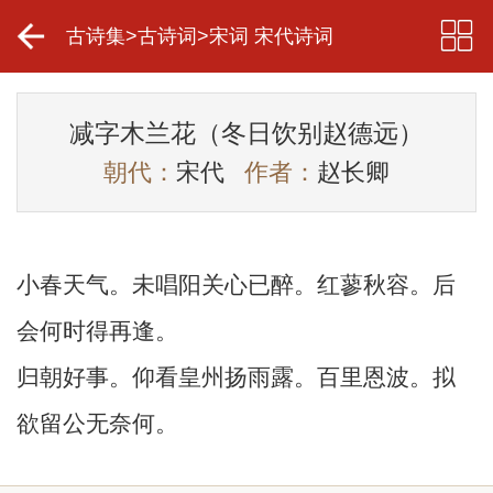
古诗集
>
古诗词
>
宋词 宋代诗词
减字木兰花（冬日饮别赵德远）
朝代：
宋代
作者：
赵长卿
小春天气。未唱阳关心已醉。红蓼秋容。后
会何时得再逢。
归朝好事。仰看皇州扬雨露。百里恩波。拟
欲留公无奈何。