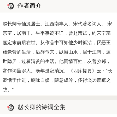
作者简介
赵长卿号仙源居士。江西南丰人。宋代著名词人。 宋
宗室，居南丰。生平事迹不详，曾赴漕试，约宋宁宗
嘉定末前后在世。从作品中可知他少时孤洁，厌恶王
族豪奢的生活，后辞帝京，纵游山水，居于江南，遁
世隐居，过着清贫的生活。他同情百姓，友善乡邻，
常作词呈乡人。晚年孤寂消沉。《四库提要》云：“长
卿恬于仕进，觞咏自娱，随意成吟，多得淡远萧疏之
致。”
赵长卿的诗词全集