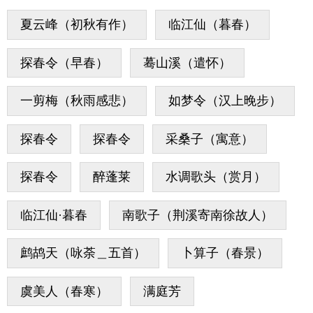
夏云峰（初秋有作）
临江仙（暮春）
探春令（早春）
蓦山溪（遣怀）
一剪梅（秋雨感悲）
如梦令（汉上晚步）
探春令
探春令
采桑子（寓意）
探春令
醉蓬莱
水调歌头（赏月）
临江仙·暮春
南歌子（荆溪寄南徐故人）
鹧鸪天（咏荼＿五首）
卜算子（春景）
虞美人（春寒）
满庭芳