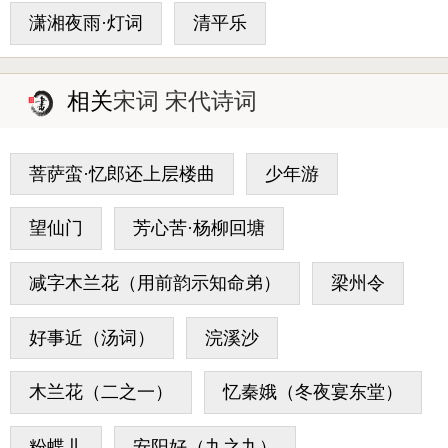
潇湘夜雨·灯词
清平乐
相关
宋词 宋代诗词
菩萨蛮·忆郎还上层楼曲
少年游
望仙门
芳心苦·杨柳回塘
减字木兰花（用前韵示知命弟）
梁州令
好事近（汤词）
浣溪沙
木兰花（二之一）
忆秦娥（冬夜宴东堂）
粉蝶儿
安阳好（九之九）