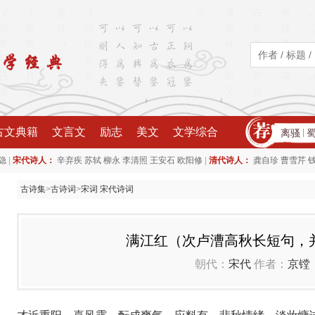
古文典籍
文言文
励志
美文
文学综合
离骚
|
|
|
隐
宋代诗人：
辛弃疾
苏轼
柳永
李清照
王安石
欧阳修
清代诗人：
龚自珍
曹雪芹
古诗集
>
古诗词
>
宋词 宋代诗词
满江红（次卢漕高秋长短句，
朝代：
宋代
作者：
京镗