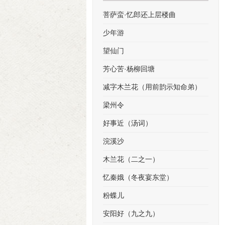
菩萨蛮·忆郎还上层楼曲
少年游
望仙门
芳心苦·杨柳回塘
减字木兰花（用前韵示知命弟）
梁州令
好事近（汤词）
浣溪沙
木兰花（二之一）
忆秦娥（冬夜宴东堂）
粉蝶儿
安阳好（九之九）