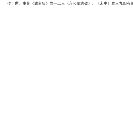
传于世。事见《诚斋集》卷一二三《京公墓志铭》。《宋史》卷三九四有