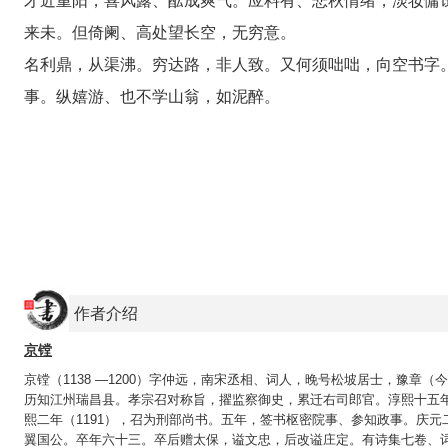
才近重阳，喜风露、酝成爽气。应料有、悲秋情绪，淡妆慵
来未。但倚阑、高处望长空，无穷意。
名利鼎，从渠沸。穷达路，非人致。又何须咄咄，向空书字
事。纵嬉游、也不学山翁，如泥醉。
作者介绍
京镗
京镗（1138 —1200）字仲远，南宋丞相、词人，晚号松坡居士，豫章
历知江州瑞昌县。孝宗召对称旨，擢监察御史，累迁右司郎官。淳熙十五
熙二年（1191），召为刑部尚书。五年，签书枢密院事、参知政事。庆元
翼国公。卒年六十三。卒后赠太保，谥文忠，后改谥庄定。有诗集七卷、