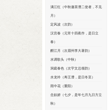
满江红（中秋邀茶漕二使者，不见
月）
定风波（次韵）
汉宫春（元宵十四夜作，是日立
春）
酹江月（次眉州李大著韵）
水调歌头（中秋）
洞庭春色（次宇文总领韵）
水龙吟（寿王漕，是日冬至）
雨中花（重阳）
念奴娇（七夕，是年七月九日方立
秋）