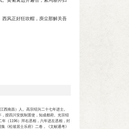
试。黄菊篱边开遍否，紫鸿塞外归
。西风正好狂吹帽，庾尘那解关吾
（今江西南昌）人。高宗绍兴二十七年进士。
年，授四川安抚制置使，知成都府。光宗绍
二年（1196）拜右丞相，六年进左丞相，封
词集《松坡居士乐府》二卷，《文献通考》