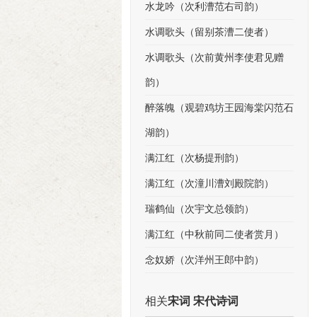
水龙吟（次利漕范右司韵）
水调歌头（留别茶漕二使者）
水调歌头（次前黄州李使君见赠
韵）
醉落魄（观碧鸡坊王园海棠闪范石
湖韵）
满江红（次杨提刑韵）
满江红（次潼川漕刘殿院韵）
瑞鹤仙（次宇文总领韵）
满江红（中秋前同二使者赏月）
念奴娇（次洋州王郎中韵）
相关
宋词 宋代诗词