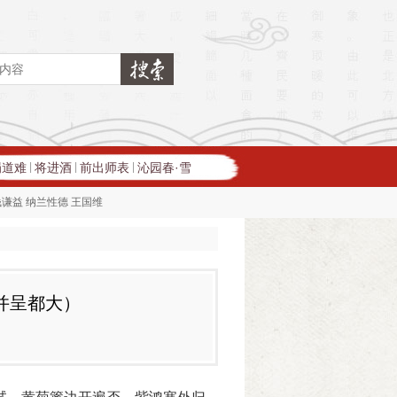
蜀道难
将进酒
前出师表
沁园春·雪
|
|
|
钱谦益
纳兰性德
王国维
并呈都大）