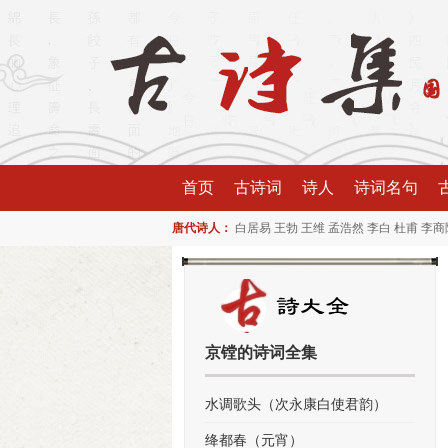
首页
古诗词
诗人
诗词名句
唐代诗人：
白居易
王勃
王维
孟浩然
李白
杜甫
李商
京镗的诗词全集
水调歌头（次永康白使君韵）
绛都春（元宵）