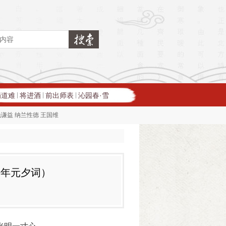
蜀道难
将进酒
前出师表
沁园春·雪
|
|
|
钱谦益
纳兰性德
王国维
去年元夕词）
翁