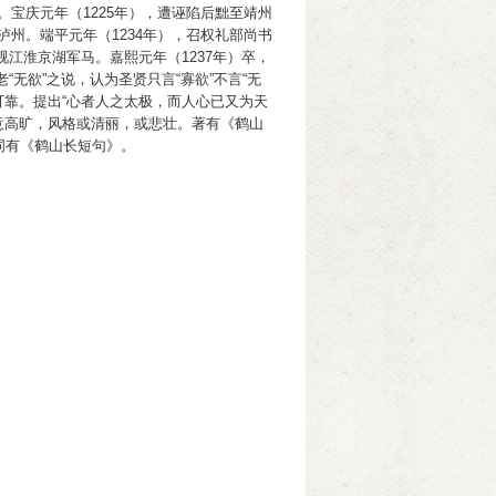
。宝庆元年（1225年），遭诬陷后黜至靖州
泸州。端平元年（1234年），召权礼部尚书
江淮京湖军马。嘉熙元年（1237年）卒，
无欲”之说，认为圣贤只言“寡欲”不言“无
可靠。提出“心者人之太极，而人心已又为天
语意高旷，风格或清丽，或悲壮。著有《鹤山
词有《鹤山长短句》。