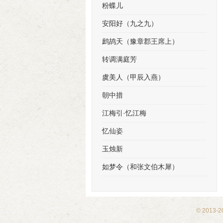
粉蝶儿
安阳好（九之九）
鹧鸪天（豫章郡王席上）
转调满庭芳
虞美人（甲辰入燕）
朝中措
江梅引·忆江梅
忆仙姿
玉烛新
如梦令（和张文伯木犀）
© 2013-