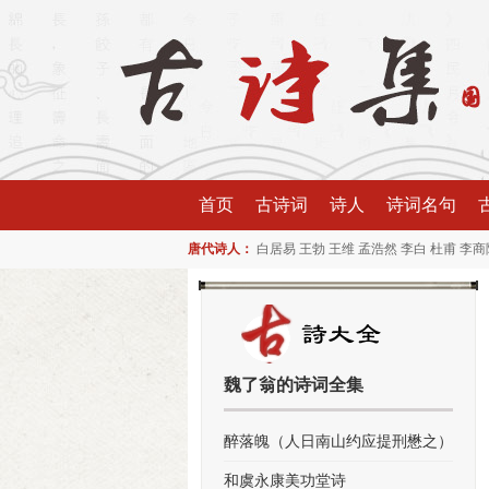
首页
古诗词
诗人
诗词名句
唐代诗人：
白居易
王勃
王维
孟浩然
李白
杜甫
李商
魏了翁的诗词全集
醉落魄（人日南山约应提刑懋之）
和虞永康美功堂诗