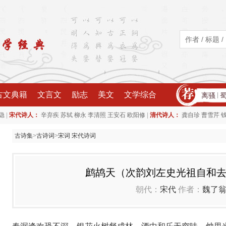
古文典籍
文言文
励志
美文
文学综合
离骚
|
|
|
隐
宋代诗人：
辛弃疾
苏轼
柳永
李清照
王安石
欧阳修
清代诗人：
龚自珍
曹雪芹
古诗集
>
古诗词
>
宋词 宋代诗词
鹧鸪天（次韵刘左史光祖自和
朝代：
宋代
作者：
魏了