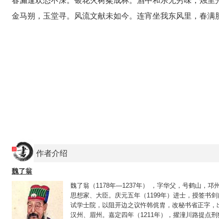
春漏逢欢恐不深。银花火树粲成林。酒中和乐无穷味，烛里
金马朔，玉堂寻。风流文献未如今。连宵坐我东风里，春满
作者介绍
魏了翁
魏了翁（1178年—1237年） ，字华父，号鹤山
思想家、大臣。庆元五年（1199年）进士，授签书
试学士院，以阻开边之议忤韩侂胄，改秘书省正字，
汉州、眉州。嘉定四年（1211年），擢潼川路提点