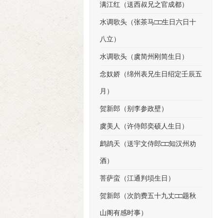
满江红（送西叔兄之官成都）
水调歌头（张茶马□□生日六日十
八立）
水调歌头（虞简州刚简生日）
念奴娇（绵州表兄生日绍定壬辰五
月）
贺新郎（别李参政壁）
虞美人（许侍郎奕硕人生日）
鹧鸪天（送宇文侍郎□□知汉州劝
酒）
菩萨蛮（江通判埙生日）
贺新郎（次韵费五十九丈□□题秋
山阁有感时事）