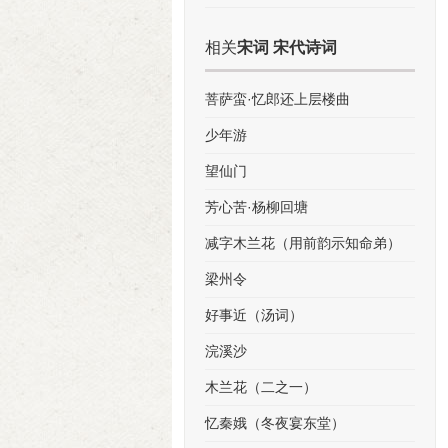
相关
宋词 宋代诗词
菩萨蛮·忆郎还上层楼曲
少年游
望仙门
芳心苦·杨柳回塘
减字木兰花（用前韵示知命弟）
梁州令
好事近（汤词）
浣溪沙
木兰花（二之一）
忆秦娥（冬夜宴东堂）