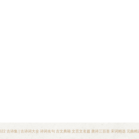
2022
古诗集
|
古诗词大全
诗词名句
古文典籍
文言文名篇
唐诗三百首
宋词精选
元曲精