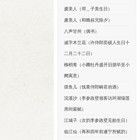
虞美人（邓＿子美生日）
虞美人（和瞻叔兄除夕）
八声甘州（偶书）
减字木兰花（许侍郎奕硕人生日十
二月二十二日）
柳梢青（小圃牡丹盛开旧朋毕至小
阕寓意）
摸鱼儿（饯黄侍郎畴若劝酒）
浣溪沙（李参政壁领客访环湖瑞莲
席间索赋）
江城子（次韵李参政壁见贻生日）
临江仙（再和四年前遂宁所赋韵）