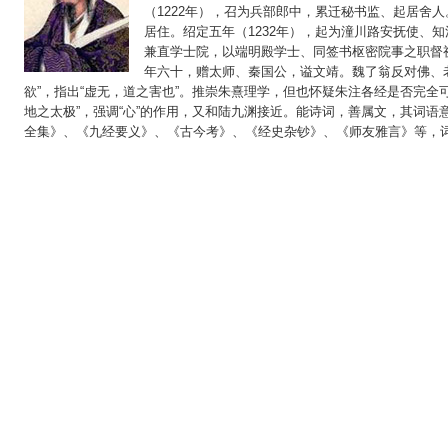
（1222年），召为兵部郎中，累迁秘书监、起居舍人
居住。绍定五年（1232年），起为潼川路安抚使、知
兼直学士院，以端明殿学士、同签书枢密院事之职督视
年六十，赠太师、秦国公，谥文靖。魏了翁反对佛、老“
欲”，指出“虚无，道之害也”。推崇朱熹理学，但也怀疑朱注各经是否完全
地之太极”，强调“心”的作用，又和陆九渊接近。能诗词，善属文，其词
全集》、《九经要义》、《古今考》、《经史杂钞》、《师友雅言》等，