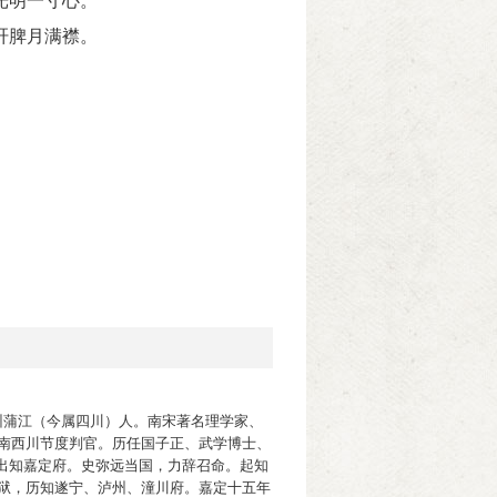
光明一寸心。
肝脾月满襟。
，邛州蒲江（今属四川）人。南宋著名理学家、
剑南西川节度判官。历任国子正、武学博士、
出知嘉定府。史弥远当国，力辞召命。起知
刑狱，历知遂宁、泸州、潼川府。嘉定十五年