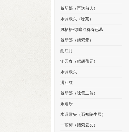
贺新郎（再送前人）
水调歌头（咏茶）
凤栖梧·绿暗红稀春已暮
贺新郎（赠紫元）
酹江月
沁园春（赠胡葆元）
水调歌头
满江红
贺新郎（咏雪二首）
永遇乐
水调歌头（石知院生辰）
一翦梅（赠紫云友）