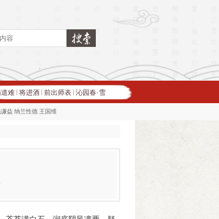
蜀道难
将进酒
前出师表
沁园春·雪
|
|
|
钱谦益
纳兰性德
王国维
庚