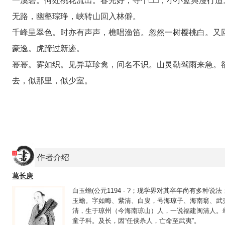
一溪碧。何处桃花流出。春光好，寻个□□，小小篮舆漫行
无路，幽壑琮琤，峡转山回入林僻。
千峰呈翠色。时亦有声声，樵唱渔笛。忽然一树樱桃白。又
豪逸。虎蹄过新迹。
幂幂。雾如织。见异草珍禽，问名不识。山灵勒驾雨来急。
去，似那里，似少室。
作者介绍
葛长庚
白玉蟾(公元1194 - ?；现学界对其卒年尚有多种
玉蟾。字如晦、紫清、白叟，号海琼子、海南翁、武
清，生于琼州（今海南琼山）人，一说福建闽清人。
童子科。及长，因“任侠杀人，亡命至武夷”。