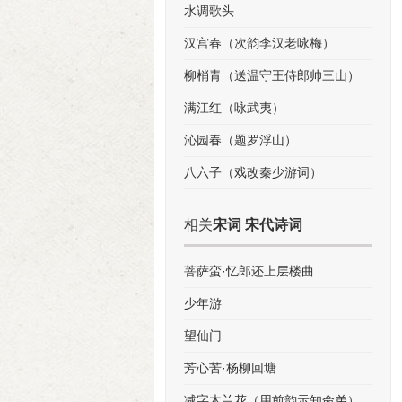
水调歌头
汉宫春（次韵李汉老咏梅）
柳梢青（送温守王侍郎帅三山）
满江红（咏武夷）
沁园春（题罗浮山）
八六子（戏改秦少游词）
相关
宋词 宋代诗词
菩萨蛮·忆郎还上层楼曲
少年游
望仙门
芳心苦·杨柳回塘
减字木兰花（用前韵示知命弟）