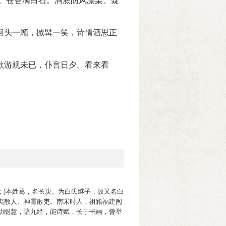
适。苍苔满白石。涧底阴风凛栗。疑
回头一顾，掀髯一笑，诗情酒思正
欲游观未已，仆言日夕。看来看
说法；)本姓葛，名长庚。为白氏继子，故又名白
夷散人、神霄散吏。南宋时人，祖籍福建闽
幼聪慧，谙九经，能诗赋，长于书画，曾举