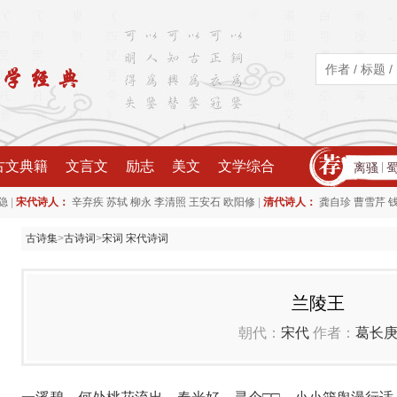
古文典籍
文言文
励志
美文
文学综合
离骚
|
|
|
隐
宋代诗人：
辛弃疾
苏轼
柳永
李清照
王安石
欧阳修
清代诗人：
龚自珍
曹雪芹
古诗集
>
古诗词
>
宋词 宋代诗词
兰陵王
朝代：
宋代
作者：
葛长