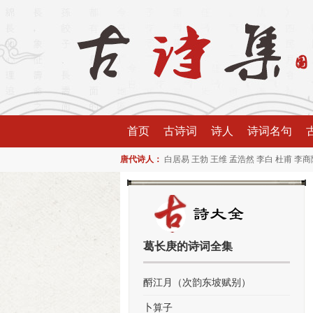
首页
古诗词
诗人
诗词名句
唐代诗人：
白居易
王勃
王维
孟浩然
李白
杜甫
李商
葛长庚的诗词全集
酹江月（次韵东坡赋别）
卜算子