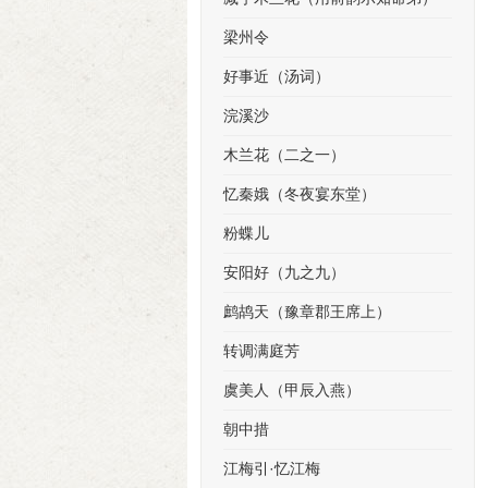
梁州令
好事近（汤词）
浣溪沙
木兰花（二之一）
忆秦娥（冬夜宴东堂）
粉蝶儿
安阳好（九之九）
鹧鸪天（豫章郡王席上）
转调满庭芳
虞美人（甲辰入燕）
朝中措
江梅引·忆江梅