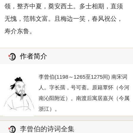
领，整齐中夏，奠安西土。多士相期，直须
无愧，范韩文富。且梅边一笑，春风祝公，
寿介东鲁。
作者简介
李曾伯(1198～1265至1275间) 南宋词
人。字长孺，号可斋。原籍覃怀（今河
南沁阳附近）。南渡后寓居嘉兴（今属
浙江）。
李曾伯的诗词全集