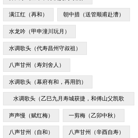
满江红（再和）
朝中措（送管顺甫赴漕）
水龙吟（甲申潼川玩月）
水调歌头（代寿昌州守叔祖）
八声甘州（寿刘舍人）
水调歌头（幕府有和，再用韵）
水调歌头（乙巳九月寿城获捷，和傅山父凯歌
韵）
声声慢（赋红梅）
一剪梅（乙卯中秋）
八声甘州（自和）
八声甘州（辛酉自寿）