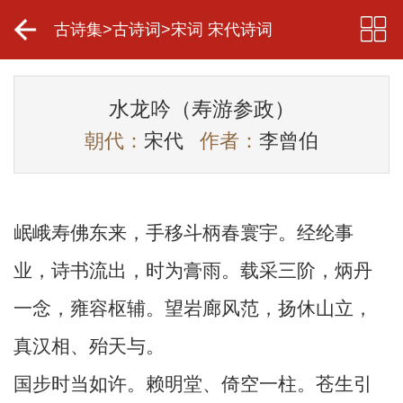
古诗集
>
古诗词
>
宋词 宋代诗词
水龙吟（寿游参政）
朝代：
宋代
作者：
李曾伯
岷峨寿佛东来，手移斗柄春寰宇。经纶事
业，诗书流出，时为膏雨。载采三阶，炳丹
一念，雍容枢辅。望岩廊风范，扬休山立，
真汉相、殆天与。
国步时当如许。赖明堂、倚空一柱。苍生引