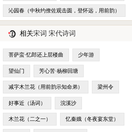
沁园春（中秋约僚佐观击圆，登怀远，用前韵）
相关
宋词 宋代诗词
菩萨蛮·忆郎还上层楼曲
少年游
望仙门
芳心苦·杨柳回塘
减字木兰花（用前韵示知命弟）
梁州令
好事近（汤词）
浣溪沙
木兰花（二之一）
忆秦娥（冬夜宴东堂）