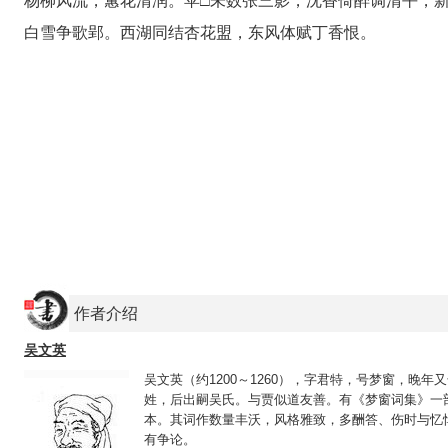
杨柳风流，蕙花清润。苹□未数张三影，沈香倚醉调清平，新辞□
白雪争歌郢。西湖同结杏花盟，东风体赋丁香恨。
作者介绍
吴文英
吴文英（约1200～1260），字君特，号梦窗，晚
姓，后出嗣吴氏。与贾似道友善。有《梦窗词集》一
本。其词作数量丰沃，风格雅致，多酬答、伤时与忆悼
有争论。