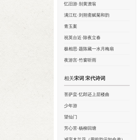
忆旧游·别黄澹翁
满江红·刘朔斋赋菊和韵
青玉案
祝英台近·除夜立春
极相思·题陈藏一水月梅扇
夜游宫·竹窗听雨
相关
宋词 宋代诗词
菩萨蛮·忆郎还上层楼曲
少年游
望仙门
芳心苦·杨柳回塘
减字木兰花（用前韵示知命弟）