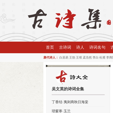
首页
古诗词
诗人
诗词名句
唐代诗人：
白居易
王勃
王维
孟浩然
李白
杜甫
李商
吴文英的诗词全集
丁香结·夷则商秋日海棠
琐窗寒·玉兰