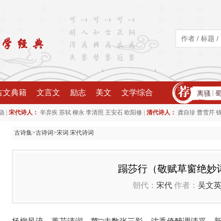
古文典籍
文言文
励志
美文
文学综合
离骚
|
|
|
隐
宋代诗人：
辛弃疾
苏轼
柳永
李清照
王安石
欧阳修
清代诗人：
龚自珍
曹雪芹
古诗集
>
古诗词
>
宋词 宋代诗词
蹋莎行（敬赋草窗绝妙
朝代：
宋代
作者：
吴文