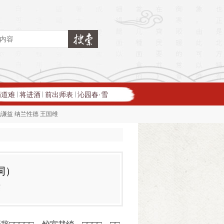
蜀道难
将进酒
前出师表
沁园春·雪
|
|
|
钱谦益
纳兰性德
王国维
词）
英