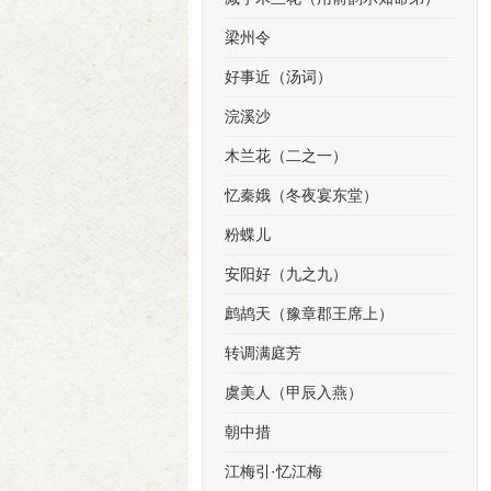
梁州令
好事近（汤词）
浣溪沙
木兰花（二之一）
忆秦娥（冬夜宴东堂）
粉蝶儿
安阳好（九之九）
鹧鸪天（豫章郡王席上）
转调满庭芳
虞美人（甲辰入燕）
朝中措
江梅引·忆江梅