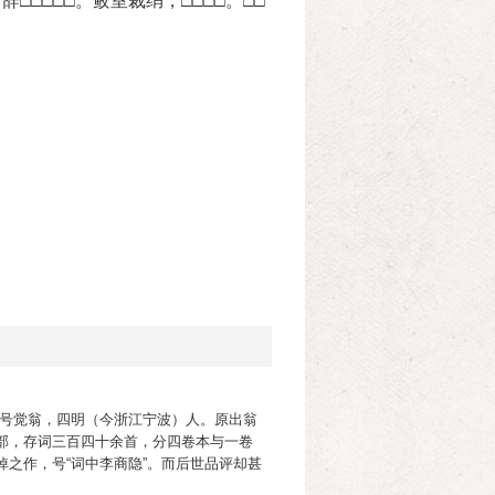
□□□□。鲛室裁绡，□□□□。□□
年又号觉翁，四明（今浙江宁波）人。原出翁
部，存词三百四十余首，分四卷本与一卷
之作，号“词中李商隐”。而后世品评却甚