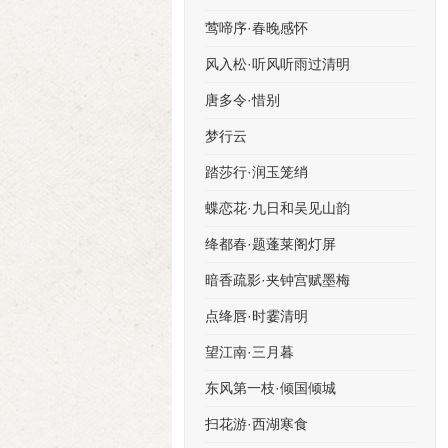
莺啼序·春晚感怀
风入松·听风听雨过清明
唐多令·惜别
梦行云
踏莎行·润玉笼绡
蝶恋花·九日和吴见山韵
绛都春·题蓬莱阁灯屏
暗香疏影·夹钟宫赋墨梅
点绛唇·时霎清明
望江南·三月暮
东风第一枝·倾国倾城
扫花游·西湖寒食