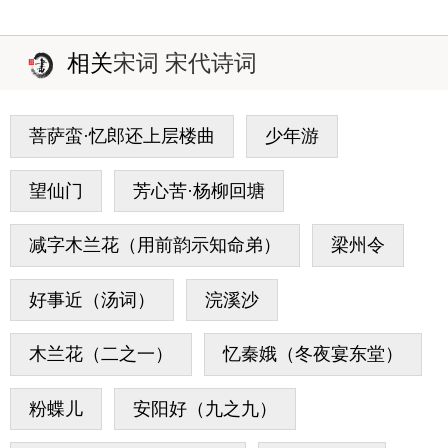
相关
宋词 宋代诗词
菩萨蛮·忆郎还上层楼曲
少年游
望仙门
芳心苦·杨柳回塘
减字木兰花（用前韵示知命弟）
梁州令
好事近（汤词）
浣溪沙
木兰花（二之一）
忆秦娥（冬夜宴东堂）
粉蝶儿
安阳好（九之九）