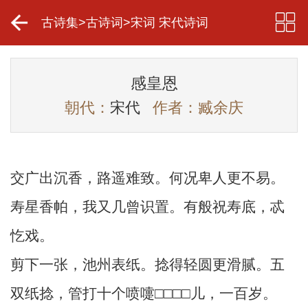
古诗集
>
古诗词
>
宋词 宋代诗词
感皇恩
朝代：
宋代
作者：臧余庆
交广出沉香，路遥难致。何况卑人更不易。
寿星香帕，我又几曾识置。有般祝寿底，忒
忔戏。
剪下一张，池州表纸。捻得轻圆更滑腻。五
双纸捻，管打十个喷嚏□□□□儿，一百岁。