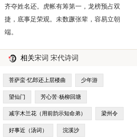
齐夺姓名还。虎帐有筹第一，龙榜预占双
捷，底事足荣观。未数蹶张辈，容易立朝
端。
相关
宋词 宋代诗词
菩萨蛮·忆郎还上层楼曲
少年游
望仙门
芳心苦·杨柳回塘
减字木兰花（用前韵示知命弟）
梁州令
好事近（汤词）
浣溪沙