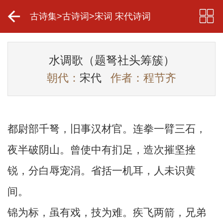
古诗集
>
古诗词
>
宋词 宋代诗词
水调歌（题弩社头筹簇）
朝代：
宋代
作者：程节齐
都尉部千弩，旧事汉材官。连拳一臂三石，
夜半破阴山。曾使中有扪足，造次摧坚挫
锐，分白辱宠涓。省括一机耳，人未识黄
间。
锦为标，虽有戏，技为难。疾飞两箭，兄弟