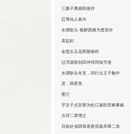
三奠子离南阳後作
忍辱仙人春兴
水调歌头·夜醉西楼为楚英作
卖盐妇
金莲出玉花西虢南村
过浑源留别田仲祥同知节使
水调歌头冬至，同行台王子勉中
丞，韩君美
墨兰
宇文子贞至驿为松江诸邑田粮事赋
古诗二章增之
召命赴省因母老夜宿嘉禾驿二首