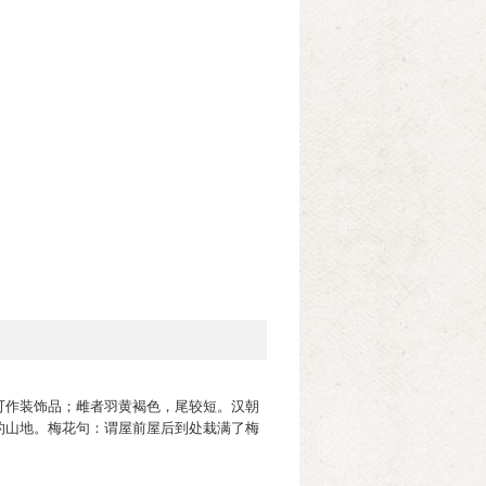
可作装饰品；雌者羽黄褐色，尾较短。汉朝
的山地。梅花句：谓屋前屋后到处栽满了梅