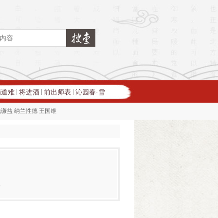
蜀道难
将进酒
前出师表
沁园春·雪
|
|
|
钱谦益
纳兰性德
王国维
住