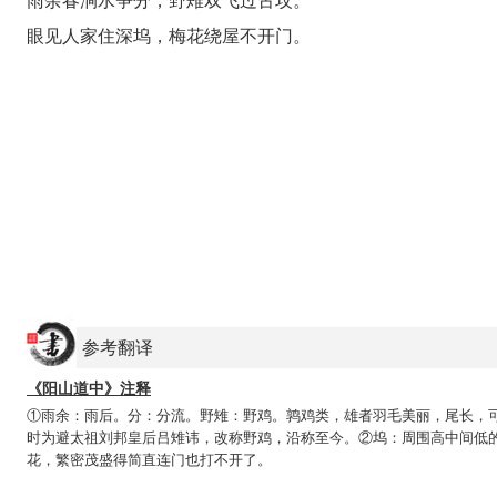
雨余春涧水争分，野雉双飞过古坟。
眼见人家住深坞，梅花绕屋不开门。
参考翻译
《阳山道中》注释
①雨余：雨后。分：分流。野雉：野鸡。鹑鸡类，雄者羽毛美丽，尾长，
时为避太祖刘邦皇后吕雉讳，改称野鸡，沿称至今。②坞：周围高中间低
花，繁密茂盛得简直连门也打不开了。