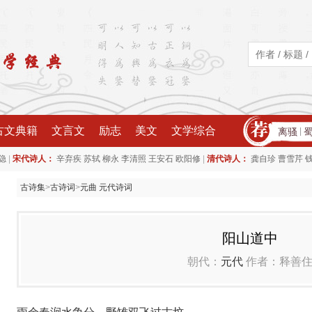
古文典籍
文言文
励志
美文
文学综合
离骚
|
|
|
隐
宋代诗人：
辛弃疾
苏轼
柳永
李清照
王安石
欧阳修
清代诗人：
龚自珍
曹雪芹
古诗集
>
古诗词
>
元曲 元代诗词
阳山道中
朝代：
元代
作者：释善