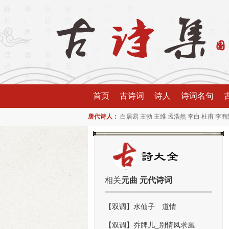
首页
古诗词
诗人
诗词名句
唐代诗人：
白居易
王勃
王维
孟浩然
李白
杜甫
李商
相关
元曲 元代诗词
【双调】水仙子 道情
【双调】乔牌儿_别情凤求凰