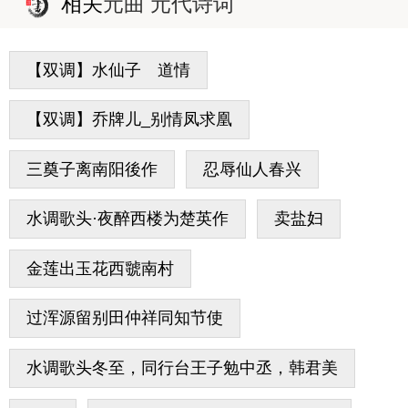
相关
元曲 元代诗词
【双调】水仙子 道情
【双调】乔牌儿_别情凤求凰
三奠子离南阳後作
忍辱仙人春兴
水调歌头·夜醉西楼为楚英作
卖盐妇
金莲出玉花西虢南村
过浑源留别田仲祥同知节使
水调歌头冬至，同行台王子勉中丞，韩君美