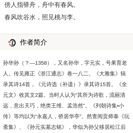
傍人指驿舟，舟中有春风。
春风吹谷水，照见桃与李。
作者简介
孙华孙（？―1358），又名孙华，字元实，号果育老
人。传见雍正《浙江通志》卷一八二。《大雅集》辑
录其诗14首，《元诗选（补遗）》录其诗15首。《全
元文》收其文2篇。当时人认为“其所为诗歌，流丽清
远，意出天巧，绝类王维、孟浩然”。《列朝诗集•小
传》等均以为“永嘉人，侨居华亭”。然查阅贡师泰《玩
斋集》、《孙元实墓志铭》，华似为孙父移居松江后