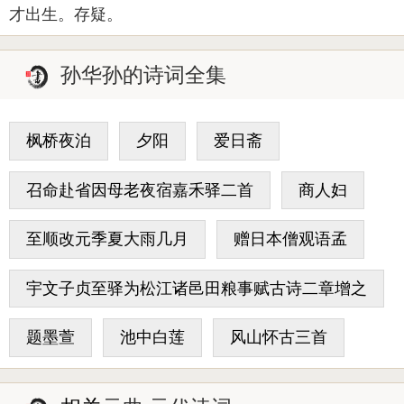
才出生。存疑。
孙华孙的诗词全集
枫桥夜泊
夕阳
爱日斋
召命赴省因母老夜宿嘉禾驿二首
商人妇
至顺改元季夏大雨几月
赠日本僧观语孟
宇文子贞至驿为松江诸邑田粮事赋古诗二章增之
题墨萱
池中白莲
风山怀古三首