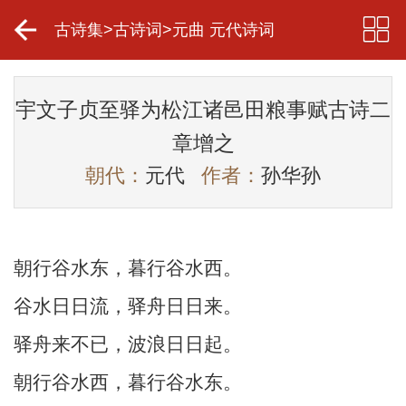
古诗集
>
古诗词
>
元曲 元代诗词
宇文子贞至驿为松江诸邑田粮事赋古诗二
章增之
朝代：
元代
作者：
孙华孙
朝行谷水东，暮行谷水西。
谷水日日流，驿舟日日来。
驿舟来不已，波浪日日起。
朝行谷水西，暮行谷水东。