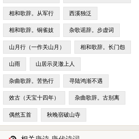
相和歌辞。从军行
西溪独泛
相和歌辞。铜雀妓
杂歌谣辞。步虚词
山月行（一作关山月）
相和歌辞。长门怨
山雨
山居示灵澈上人
杂曲歌辞。苦热行
寻陆鸿渐不遇
效古（天宝十四年）
杂曲歌辞。古别离
偶然五首
秋晚宿破山寺
相关
唐诗 唐代诗词