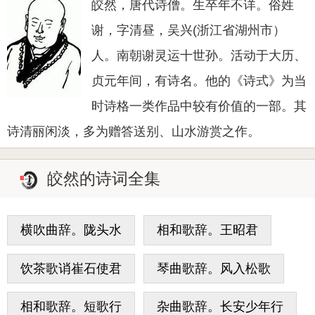
皎然，唐代诗僧。生卒年不详。俗姓
谢，字清昼，吴兴(浙江省湖州市）
人。南朝谢灵运十世孙。活动于大历、
贞元年间，有诗名。他的《诗式》为当
时诗格一类作品中较有价值的一部。其
诗清丽闲淡，多为赠答送别、山水游赏之作。
皎然的诗词全集
横吹曲辞。陇头水
相和歌辞。王昭君
饮茶歌诮崔石使君
琴曲歌辞。风入松歌
相和歌辞。短歌行
杂曲歌辞。长安少年行