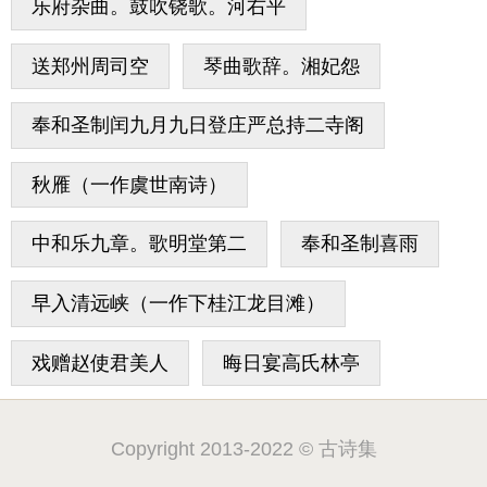
乐府杂曲。鼓吹铙歌。河右平
送郑州周司空
琴曲歌辞。湘妃怨
奉和圣制闰九月九日登庄严总持二寺阁
秋雁（一作虞世南诗）
中和乐九章。歌明堂第二
奉和圣制喜雨
早入清远峡（一作下桂江龙目滩）
戏赠赵使君美人
晦日宴高氏林亭
Copyright 2013-2022 © 古诗集