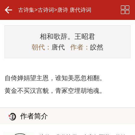
古诗集
>
古诗词
>
唐诗 唐代诗词
相和歌辞。王昭君
朝代：
唐代
作者：
皎然
自倚婵娟望主恩，谁知美恶忽相翻。
黄金不买汉宫貌，青冢空埋胡地魂。
作者简介