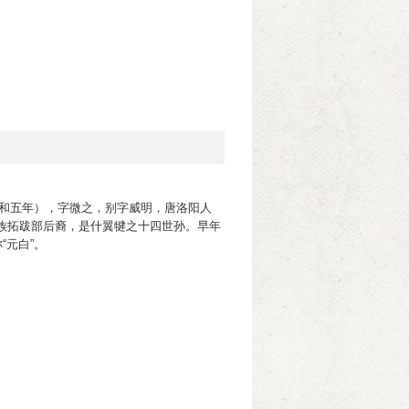
宗大和五年），字微之，别字威明，唐洛阳人
族拓跋部后裔，是什翼犍之十四世孙。早年
“元白”。