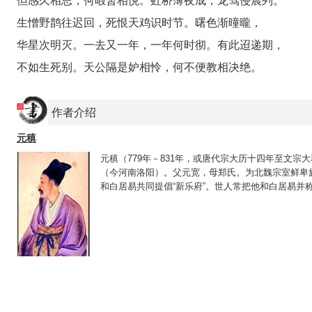
但感久相思，何暇暂相悦。虹桥薄夜成，龙驾侵晨列。
生憎野鹊往迟回，死恨天鸡识时节。曙色渐曈曨，
华星次明灭。一去又一年，一年何时彻。有此迢递期，
不如生死别。天公隔是妒相怜，何不便教相决绝。
作者介绍
元稹
元稹（779年－831年，或唐代宗大历十四年至文
（今河南洛阳）。父元宽，母郑氏。为北魏宗室鲜卑
和白居易共同提倡“新乐府”。世人常把他和白居易并称