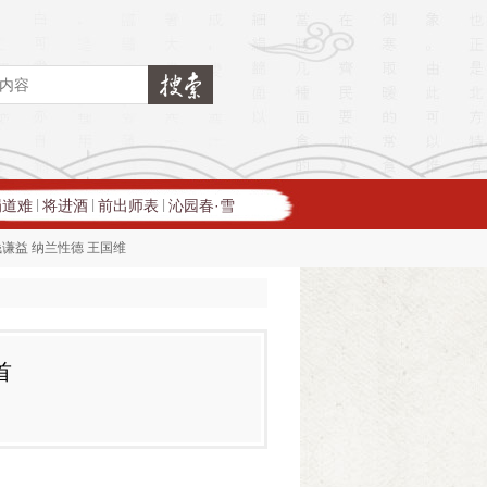
蜀道难
将进酒
前出师表
沁园春·雪
|
|
|
钱谦益
纳兰性德
王国维
首