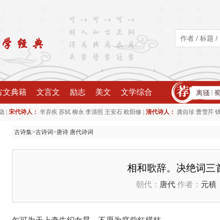
古文典籍
文言文
励志
美文
文学综合
离骚
|
|
|
隐
宋代诗人：
辛弃疾
苏轼
柳永
李清照
王安石
欧阳修
清代诗人：
龚自珍
曹雪芹
古诗集
>
古诗词
>
唐诗 唐代诗词
相和歌辞。决绝词三
朝代：
唐代
作者：
元稹