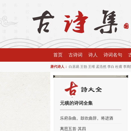
首页
古诗词
诗人
诗词名句
唐代诗人：
白居易
王勃
王维
孟浩然
李白
杜甫
李商
元稹的诗词全集
乐府杂曲。鼓吹曲辞。将进酒
离思五首·其四