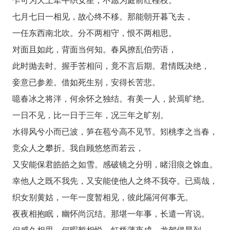
乍可为天上牵牛织女星，不愿为庭前红槿枝。
七月七日一相见，故心终不移。那能朝开暮飞去，
一任东西南北吹。分不两相守，恨不两相思。
对面且如此，背面当何知。春风撩乱伯劳语，
此时抛去时。握手苦相问，竟不言后期。君情既决绝，
妾意已参差。借如死生别，安得长苦悲。
噫春冰之将泮，何余怀之独结。有美一人，於焉旷绝。
一日不见，比一日于三年，况三年之旷别。
水得风兮小而已波，笋在苞兮高不见节。矧桃李之当春，
竞众人之攀折。我自顾悠悠而若云，
又安能保君皓皓之如雪。感破镜之分明，睹泪痕之馀血。
幸他人之既不我先，又安能使他人之终不我夺。已焉哉，
织女别黄姑，一年一度暂相见，彼此隔河何事无。
夜夜相抱眠，幽怀尚沉结。那堪一年事，长遣一宵说。