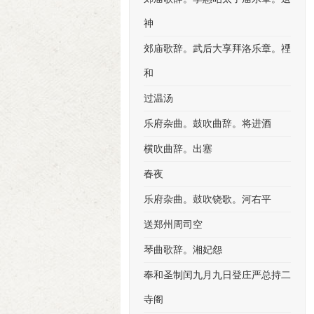
神
郊庙歌辞。武后大享拜洛乐章。禋
和
过温汤
乐府杂曲。鼓吹曲辞。将进酒
横吹曲辞。出塞
春夜
乐府杂曲。鼓吹铙歌。河右平
送郑州周司空
琴曲歌辞。湘妃怨
奉和圣制闰九月九日登庄严总持二
寺阁