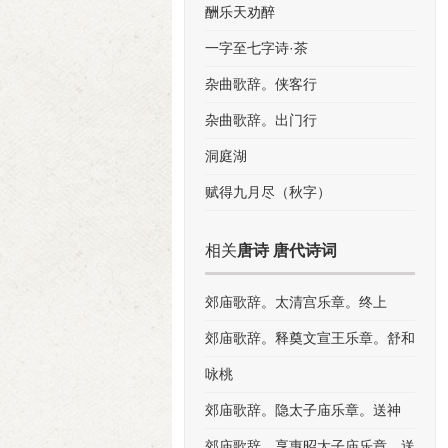
酬乐天劝醉
一字至七字诗·茶
杂曲歌辞。侠客行
杂曲歌辞。出门行
洞庭湖
赋得九月尽（秋字）
相关
唐诗 唐代诗词
郊庙歌辞。太清宫乐章。终上
郊庙歌辞。释奠文宣王乐章。舒和
咏桃
郊庙歌辞。隐太子庙乐章。送神
郊庙歌辞。享惠昭太子庙乐章。送