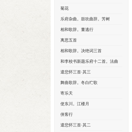
菊花
乐府杂曲。鼓吹曲辞。芳树
相和歌辞。董逃行
离思五首
相和歌辞。决绝词三首
和李校书新题乐府十二首。法曲
遣悲怀三首·其三
舞曲歌辞。冬白纻歌
寄乐天
使东川。江楼月
侠客行
遣悲怀三首·其二