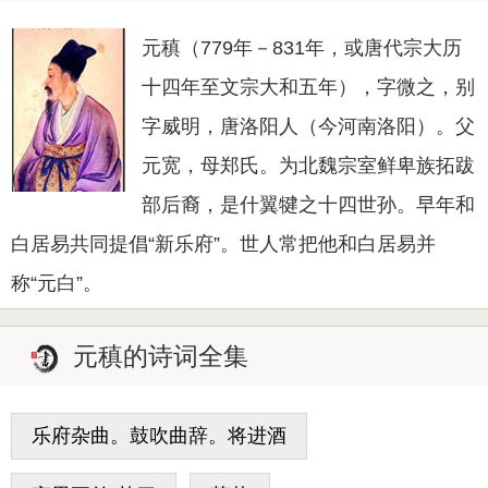
元稹（779年－831年，或唐代宗大历
十四年至文宗大和五年），字微之，别
字威明，唐洛阳人（今河南洛阳）。父
元宽，母郑氏。为北魏宗室鲜卑族拓跋
部后裔，是什翼犍之十四世孙。早年和
白居易共同提倡“新乐府”。世人常把他和白居易并
称“元白”。
元稹的诗词全集
乐府杂曲。鼓吹曲辞。将进酒