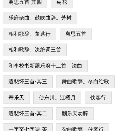
离思五首·其四
菊花
乐府杂曲。鼓吹曲辞。芳树
相和歌辞。董逃行
离思五首
相和歌辞。决绝词三首
和李校书新题乐府十二首。法曲
遣悲怀三首·其三
舞曲歌辞。冬白纻歌
寄乐天
使东川。江楼月
侠客行
遣悲怀三首·其二
酬乐天劝醉
一字至七字诗·茶
杂曲歌辞。侠客行