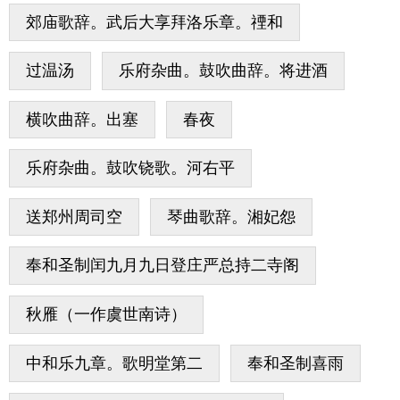
郊庙歌辞。武后大享拜洛乐章。禋和
过温汤
乐府杂曲。鼓吹曲辞。将进酒
横吹曲辞。出塞
春夜
乐府杂曲。鼓吹铙歌。河右平
送郑州周司空
琴曲歌辞。湘妃怨
奉和圣制闰九月九日登庄严总持二寺阁
秋雁（一作虞世南诗）
中和乐九章。歌明堂第二
奉和圣制喜雨