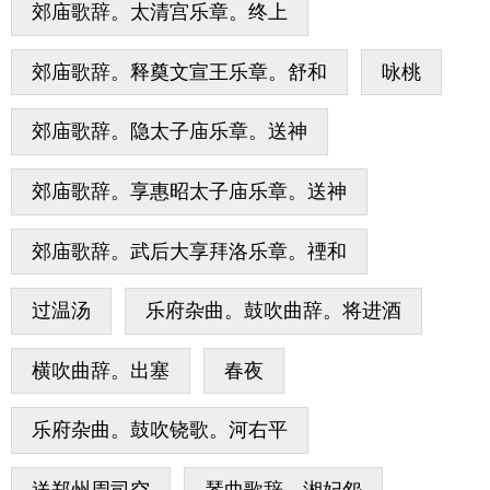
郊庙歌辞。太清宫乐章。终上
郊庙歌辞。释奠文宣王乐章。舒和
咏桃
郊庙歌辞。隐太子庙乐章。送神
郊庙歌辞。享惠昭太子庙乐章。送神
郊庙歌辞。武后大享拜洛乐章。禋和
过温汤
乐府杂曲。鼓吹曲辞。将进酒
横吹曲辞。出塞
春夜
乐府杂曲。鼓吹铙歌。河右平
送郑州周司空
琴曲歌辞。湘妃怨