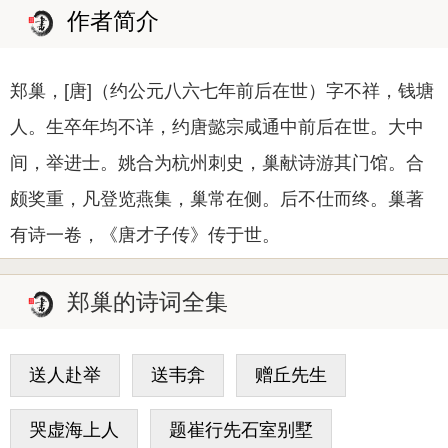
作者简介
郑巢，[唐]（约公元八六七年前后在世）字不祥，钱塘
人。生卒年均不详，约唐懿宗咸通中前后在世。大中
间，举进士。姚合为杭州刺史，巢献诗游其门馆。合
颇奖重，凡登览燕集，巢常在侧。后不仕而终。巢著
有诗一卷，《唐才子传》传于世。
郑巢的诗词全集
送人赴举
送韦弇
赠丘先生
哭虚海上人
题崔行先石室别墅