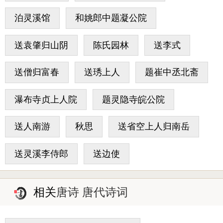
泊灵溪馆
和姚郎中题凝公院
送袁肇归山阴
陈氏园林
送李式
送僧归富春
送琇上人
题崔中丞北斋
瀑布寺贞上人院
题灵隐寺皖公院
送人南游
秋思
送省空上人归南岳
送灵溪李侍郎
送边使
相关
唐诗 唐代诗词