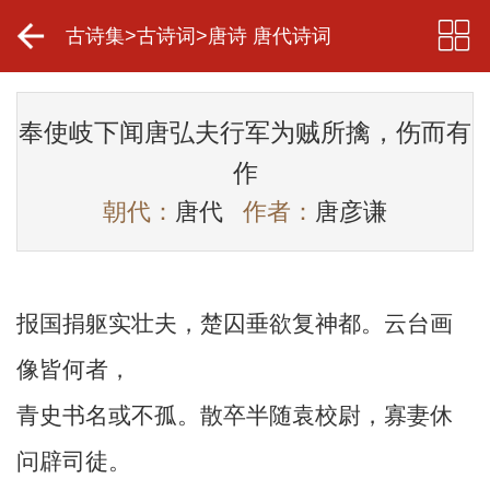
古诗集
>
古诗词
>
唐诗 唐代诗词
奉使岐下闻唐弘夫行军为贼所擒，伤而有
作
朝代：
唐代
作者：
唐彦谦
报国捐躯实壮夫，楚囚垂欲复神都。云台画
像皆何者，
青史书名或不孤。散卒半随袁校尉，寡妻休
问辟司徒。