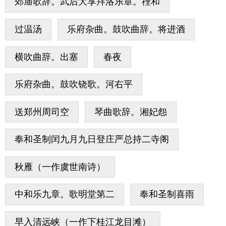
郊庙歌辞。武后大享拜洛乐章。禋和
过温汤
乐府杂曲。鼓吹曲辞。将进酒
横吹曲辞。出塞
春夜
乐府杂曲。鼓吹铙歌。河右平
送郑州周司空
琴曲歌辞。湘妃怨
奉和圣制闰九月九日登庄严总持二寺阁
秋雁（一作虞世南诗）
中和乐九章。歌明堂第二
奉和圣制喜雨
早入清远峡（一作下桂江龙目滩）