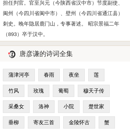
担任判官。官至兴元（今陕西省汉中市）节度副使、
阆州（今四川省阆中市）、壁州（今四川省通江县）
刺史。晚年隐居鹿门山，专事著述。 昭宗景福二年
（893）卒于汉中。
唐彦谦的诗词全集
蒲津河亭
春雨
夜坐
莲
竹风
玫瑰
葡萄
穆天子传
采桑女
洛神
小院
楚世家
垂柳
寄友三首
金陵怀古
蟹