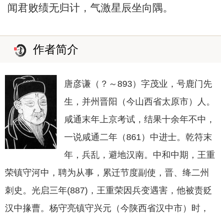
闻君败绩无归计，气激星辰坐向隅。
作者简介
唐彦谦（？～893）字茂业，号鹿门先
生，并州晋阳（今山西省太原市）人。
咸通末年上京考试，结果十余年不中，
一说咸通二年（861）中进士。乾符末
年，兵乱，避地汉南。中和中期，王重
荣镇守河中，聘为从事，累迁节度副使，晋、绛二州
刺史。光启三年(887)，王重荣因兵变遇害，他被责贬
汉中掾曹。杨守亮镇守兴元（今陕西省汉中市）时，