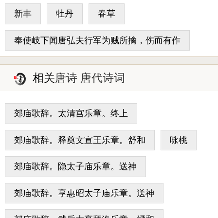
新丰
牡丹
春草
奉使岐下闻唐弘夫行军为贼所擒，伤而有作
相关
唐诗 唐代诗词
郊庙歌辞。太清宫乐章。终上
郊庙歌辞。释奠文宣王乐章。舒和
咏桃
郊庙歌辞。隐太子庙乐章。送神
郊庙歌辞。享惠昭太子庙乐章。送神