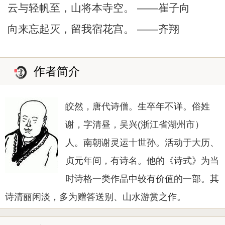
云与轻帆至，山将本寺空。 ——崔子向
向来忘起灭，留我宿花宫。 ——齐翔
作者简介
皎然，唐代诗僧。生卒年不详。俗姓
谢，字清昼，吴兴(浙江省湖州市）
人。南朝谢灵运十世孙。活动于大历、
贞元年间，有诗名。他的《诗式》为当
时诗格一类作品中较有价值的一部。其
诗清丽闲淡，多为赠答送别、山水游赏之作。