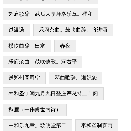
郊庙歌辞。武后大享拜洛乐章。禋和
过温汤
乐府杂曲。鼓吹曲辞。将进酒
横吹曲辞。出塞
春夜
乐府杂曲。鼓吹铙歌。河右平
送郑州周司空
琴曲歌辞。湘妃怨
奉和圣制闰九月九日登庄严总持二寺阁
秋雁（一作虞世南诗）
中和乐九章。歌明堂第二
奉和圣制喜雨