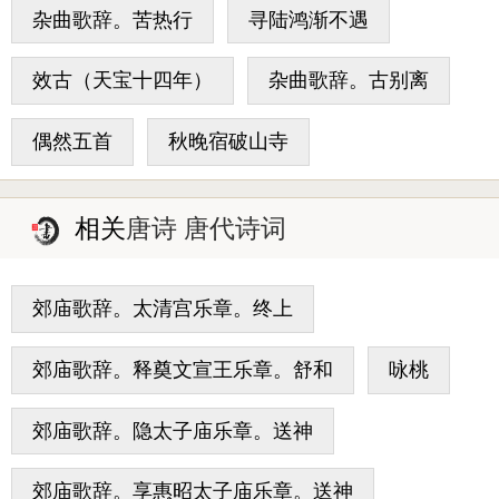
杂曲歌辞。苦热行
寻陆鸿渐不遇
效古（天宝十四年）
杂曲歌辞。古别离
偶然五首
秋晚宿破山寺
相关
唐诗 唐代诗词
郊庙歌辞。太清宫乐章。终上
郊庙歌辞。释奠文宣王乐章。舒和
咏桃
郊庙歌辞。隐太子庙乐章。送神
郊庙歌辞。享惠昭太子庙乐章。送神