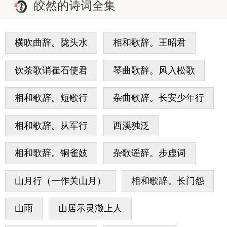
皎然的诗词全集
横吹曲辞。陇头水
相和歌辞。王昭君
饮茶歌诮崔石使君
琴曲歌辞。风入松歌
相和歌辞。短歌行
杂曲歌辞。长安少年行
相和歌辞。从军行
西溪独泛
相和歌辞。铜雀妓
杂歌谣辞。步虚词
山月行（一作关山月）
相和歌辞。长门怨
山雨
山居示灵澈上人