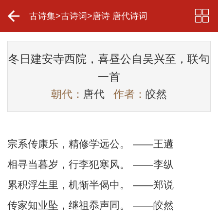
古诗集
>
古诗词
>
唐诗 唐代诗词
冬日建安寺西院，喜昼公自吴兴至，联句
一首
朝代：
唐代
作者：
皎然
宗系传康乐，精修学远公。 ——王遘
相寻当暮岁，行李犯寒风。 ——李纵
累积浮生里，机惭半偈中。 ——郑说
传家知业坠，继祖忝声同。 ——皎然