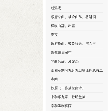
过温汤
乐府杂曲。鼓吹曲辞。将进酒
横吹曲辞。出塞
春夜
乐府杂曲。鼓吹铙歌。河右平
送郑州周司空
琴曲歌辞。湘妃怨
奉和圣制闰九月九日登庄严总持二
寺阁
秋雁（一作虞世南诗）
中和乐九章。歌明堂第二
奉和圣制喜雨