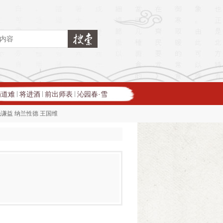
蜀道难
将进酒
前出师表
沁园春·雪
|
|
|
钱谦益
纳兰性德
王国维