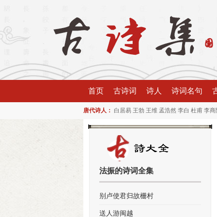
首页
古诗词
诗人
诗词名句
唐代诗人：
白居易
王勃
王维
孟浩然
李白
杜甫
李商
法振的诗词全集
别卢使君归故栅村
送人游闽越