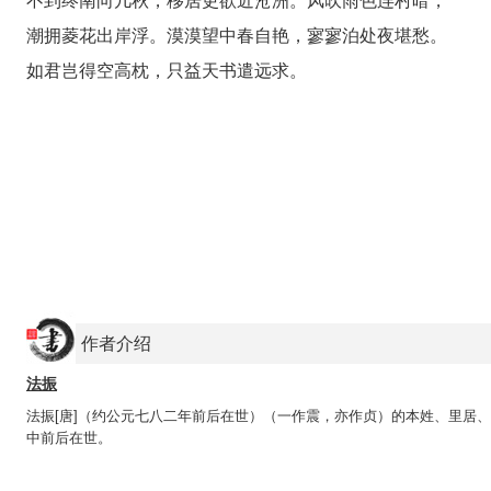
不到终南向几秋，移居更欲近沧洲。风吹雨色连村暗，
潮拥菱花出岸浮。漠漠望中春自艳，寥寥泊处夜堪愁。
如君岂得空高枕，只益天书遣远求。
作者介绍
法振
法振[唐]（约公元七八二年前后在世）（一作震，亦作贞）的本姓、里居
中前后在世。