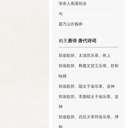
张舍人南溪别业
句
题万山许炼师
相关
唐诗 唐代诗词
郊庙歌辞。太清宫乐章。终上
郊庙歌辞。释奠文宣王乐章。舒和
咏桃
郊庙歌辞。隐太子庙乐章。送神
郊庙歌辞。享惠昭太子庙乐章。送
神
郊庙歌辞。武后大享拜洛乐章。禋
和