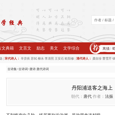
古文典籍
文言文
励志
美文
文学综合
离骚
|
|
|
隐
宋代诗人：
辛弃疾
苏轼
柳永
李清照
王安石
欧阳修
清代诗人：
龚自珍
曹雪芹
古诗集
>
古诗词
>
唐诗 唐代诗词
丹阳浦送客之海上
朝代：
唐代
作者：
法振