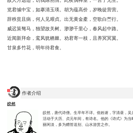
故人方远适，访我陈别情。此夜偶禅室，一言了无生。
览君缄中宝，如搴清玉瑛。胡为蕴高价，岁晚徒营营。
辞秩贫且病，何人见艰贞。出无黄金橐，空歌白苎行。
威迟策驽马，独望故关树。渺渺千里心，春风起中路。
近闻新拜命，鸾凤犹栖棘。劝君寄一枝，且养冥冥翼。
甘泉多竹花，明年待君食。
作者介绍
皎然
皎然，唐代诗僧。生卒年不详。俗姓谢，字清昼，吴
活动于大历、贞元年间，有诗名。他的《诗式》为当
丽闲淡，多为赠答送别、山水游赏之作。