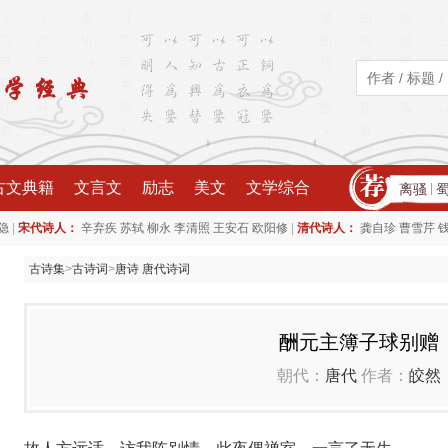
古文典籍
文言文
励志
美文
文学综合
离骚
|
|
|
隐
宋代诗人：
辛弃疾
苏轼
柳永
李清照
王安石
欧阳修
清代诗人：
龚自珍
曹雪芹
古诗集
>
古诗词
>
唐诗 唐代诗词
酬元主簿子球别赠
朝代：
唐代
作者：
皎然