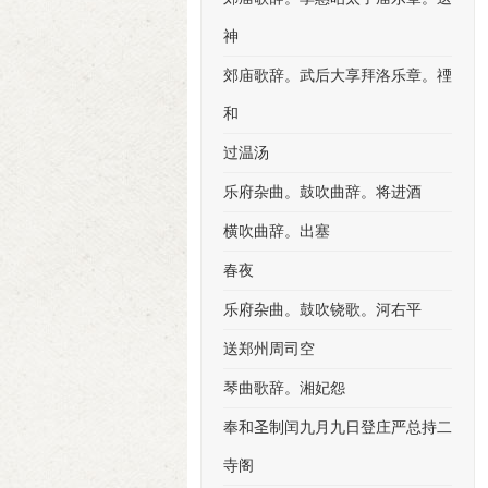
神
郊庙歌辞。武后大享拜洛乐章。禋
和
过温汤
乐府杂曲。鼓吹曲辞。将进酒
横吹曲辞。出塞
春夜
乐府杂曲。鼓吹铙歌。河右平
送郑州周司空
琴曲歌辞。湘妃怨
奉和圣制闰九月九日登庄严总持二
寺阁