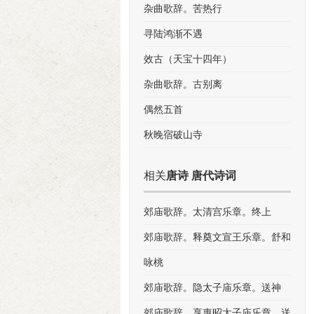
杂曲歌辞。苦热行
寻陆鸿渐不遇
效古（天宝十四年）
杂曲歌辞。古别离
偶然五首
秋晚宿破山寺
相关
唐诗 唐代诗词
郊庙歌辞。太清宫乐章。终上
郊庙歌辞。释奠文宣王乐章。舒和
咏桃
郊庙歌辞。隐太子庙乐章。送神
郊庙歌辞。享惠昭太子庙乐章。送