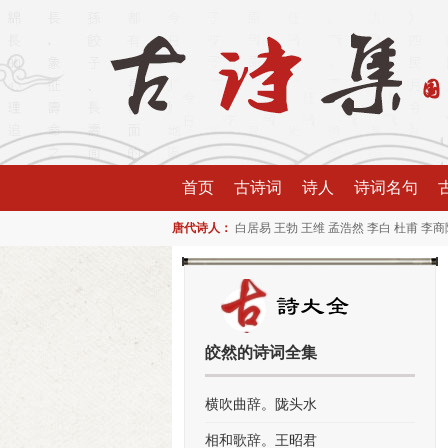
首页
古诗词
诗人
诗词名句
唐代诗人：
白居易
王勃
王维
孟浩然
李白
杜甫
李商
皎然的诗词全集
横吹曲辞。陇头水
相和歌辞。王昭君