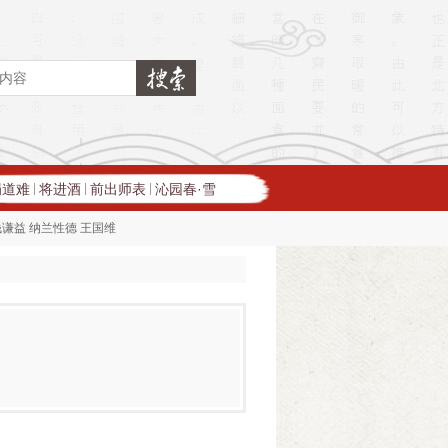
蜀道难
将进酒
前出师表
沁园春·雪
|
|
|
钱谦益
纳兰性德
王国维