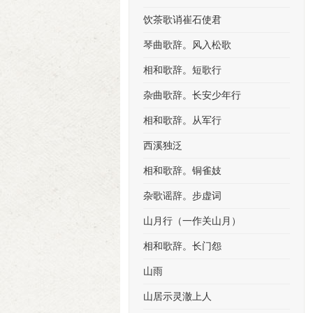
饮茶歌诮崔石使君
琴曲歌辞。风入松歌
相和歌辞。短歌行
杂曲歌辞。长安少年行
相和歌辞。从军行
西溪独泛
相和歌辞。铜雀妓
杂歌谣辞。步虚词
山月行（一作关山月）
相和歌辞。长门怨
山雨
山居示灵澈上人