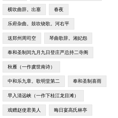
横吹曲辞。出塞
春夜
乐府杂曲。鼓吹铙歌。河右平
送郑州周司空
琴曲歌辞。湘妃怨
奉和圣制闰九月九日登庄严总持二寺阁
秋雁（一作虞世南诗）
中和乐九章。歌明堂第二
奉和圣制喜雨
早入清远峡（一作下桂江龙目滩）
戏赠赵使君美人
晦日宴高氏林亭