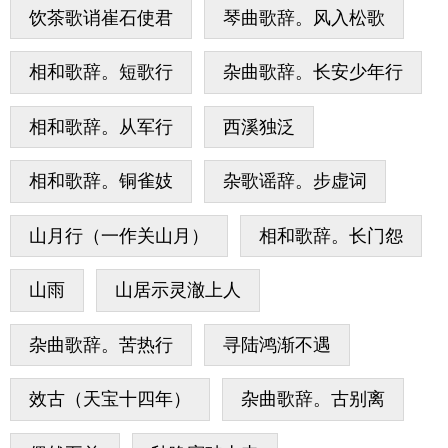
饮茶歌诮崔石使君
琴曲歌辞。风入松歌
相和歌辞。短歌行
杂曲歌辞。长安少年行
相和歌辞。从军行
西溪独泛
相和歌辞。铜雀妓
杂歌谣辞。步虚词
山月行（一作关山月）
相和歌辞。长门怨
山雨
山居示灵澈上人
杂曲歌辞。苦热行
寻陆鸿渐不遇
效古（天宝十四年）
杂曲歌辞。古别离