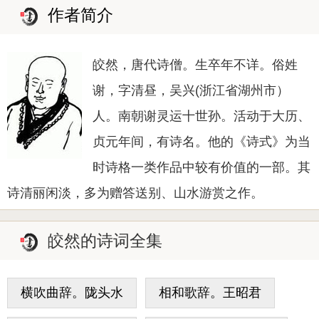
作者简介
皎然，唐代诗僧。生卒年不详。俗姓
谢，字清昼，吴兴(浙江省湖州市）
人。南朝谢灵运十世孙。活动于大历、
贞元年间，有诗名。他的《诗式》为当
时诗格一类作品中较有价值的一部。其
诗清丽闲淡，多为赠答送别、山水游赏之作。
皎然的诗词全集
横吹曲辞。陇头水
相和歌辞。王昭君