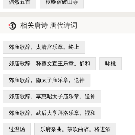
偶然五首
秋晚宿破山寺
相关
唐诗 唐代诗词
郊庙歌辞。太清宫乐章。终上
郊庙歌辞。释奠文宣王乐章。舒和
咏桃
郊庙歌辞。隐太子庙乐章。送神
郊庙歌辞。享惠昭太子庙乐章。送神
郊庙歌辞。武后大享拜洛乐章。禋和
过温汤
乐府杂曲。鼓吹曲辞。将进酒