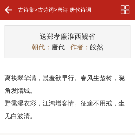
古诗集
>
古诗词
>
唐诗 唐代诗词
送郑孝廉淮西觐省
朝代：
唐代
作者：
皎然
离袂翠华满，晨羞欲早行。春风生楚树，晓
角发隋城。
野霭湿衣彩，江鸿增客情。征途不用戒，坐
见白波清。