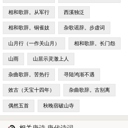
相和歌辞。从军行
西溪独泛
相和歌辞。铜雀妓
杂歌谣辞。步虚词
山月行（一作关山月）
相和歌辞。长门怨
山雨
山居示灵澈上人
杂曲歌辞。苦热行
寻陆鸿渐不遇
效古（天宝十四年）
杂曲歌辞。古别离
偶然五首
秋晚宿破山寺
相关
唐诗 唐代诗词