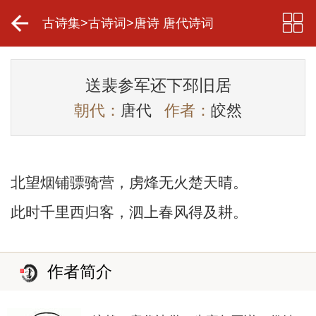
古诗集
>
古诗词
>
唐诗 唐代诗词
送裴参军还下邳旧居
朝代：
唐代
作者：
皎然
北望烟铺骠骑营，虏烽无火楚天晴。
此时千里西归客，泗上春风得及耕。
作者简介