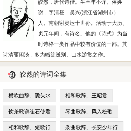
皎然，唐代诗僧。生卒年不详。俗姓
谢，字清昼，吴兴(浙江省湖州市）
人。南朝谢灵运十世孙。活动于大历、
贞元年间，有诗名。他的《诗式》为当
时诗格一类作品中较有价值的一部。其
诗清丽闲淡，多为赠答送别、山水游赏之作。
皎然的诗词全集
横吹曲辞。陇头水
相和歌辞。王昭君
饮茶歌诮崔石使君
琴曲歌辞。风入松歌
相和歌辞。短歌行
杂曲歌辞。长安少年行