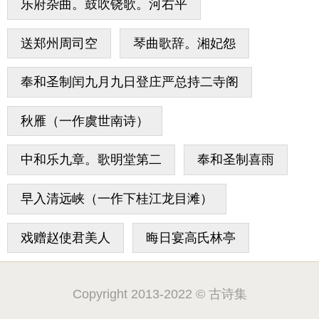
乐府杂曲。鼓吹铙歌。河右平
送郑州周司空
琴曲歌辞。湘妃怨
奉和圣制闰九月九日登庄严总持二寺阁
秋雁（一作虞世南诗）
中和乐九章。歌明堂第二
奉和圣制喜雨
早入清远峡（一作下桂江龙目滩）
戏赠赵使君美人
晦日宴高氏林亭
Copyright 2013-2022 © 古诗集