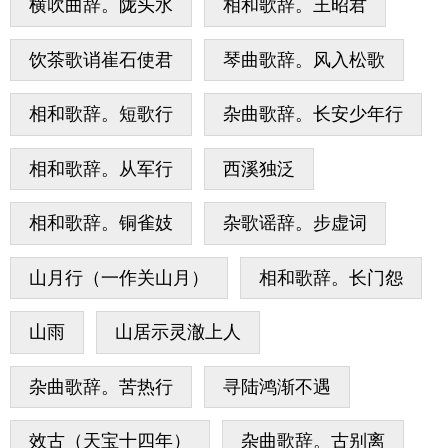
横吹曲辞。陇头水
相和歌辞。王昭君
饮茶歌诮崔石使君
琴曲歌辞。风入松歌
相和歌辞。短歌行
杂曲歌辞。长安少年行
相和歌辞。从军行
西溪独泛
相和歌辞。铜雀妓
杂歌谣辞。步虚词
山月行（一作关山月）
相和歌辞。长门怨
山雨
山居示灵澈上人
杂曲歌辞。苦热行
寻陆鸿渐不遇
效古（天宝十四年）
杂曲歌辞。古别离