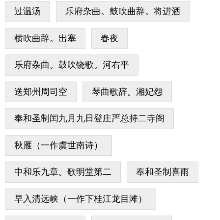
过温汤
乐府杂曲。鼓吹曲辞。将进酒
横吹曲辞。出塞
春夜
乐府杂曲。鼓吹铙歌。河右平
送郑州周司空
琴曲歌辞。湘妃怨
奉和圣制闰九月九日登庄严总持二寺阁
秋雁（一作虞世南诗）
中和乐九章。歌明堂第二
奉和圣制喜雨
早入清远峡（一作下桂江龙目滩）