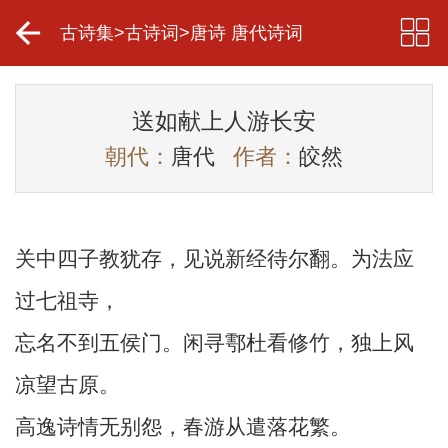
古诗集
>
古诗词
>
唐诗 唐代诗词
送如献上人游长安
朝代：
唐代
作者：
皎然
关中四子教犹存，见说新经待尔翻。为法应
过七祖寺，
忘名不到五侯门。闲寻鄠杜看修竹，独上风
凉望古原。
高逸诗情无别怨，春游从遣落花繁。