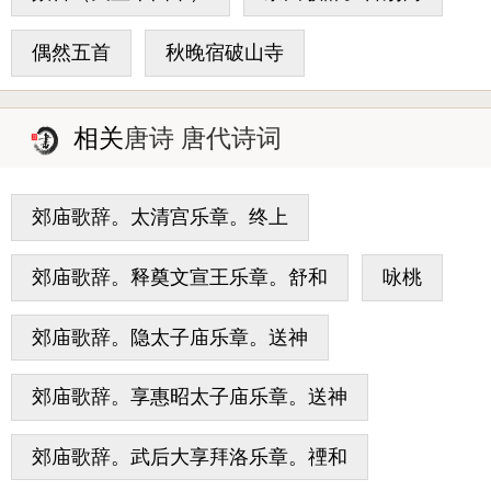
偶然五首
秋晚宿破山寺
相关
唐诗 唐代诗词
郊庙歌辞。太清宫乐章。终上
郊庙歌辞。释奠文宣王乐章。舒和
咏桃
郊庙歌辞。隐太子庙乐章。送神
郊庙歌辞。享惠昭太子庙乐章。送神
郊庙歌辞。武后大享拜洛乐章。禋和