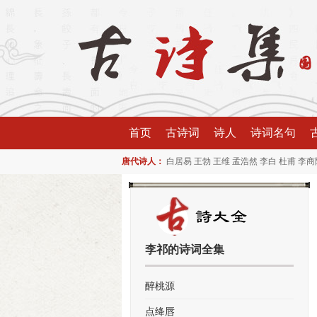
首页
古诗词
诗人
诗词名句
唐代诗人：
白居易
王勃
王维
孟浩然
李白
杜甫
李商
李祁的诗词全集
醉桃源
点绛唇