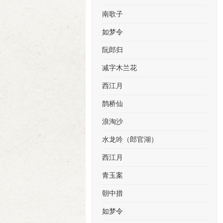
南歌子
如梦令
阮郎归
减字木兰花
西江月
鹊桥仙
浪淘沙
水龙吟（郎官湖）
西江月
青玉案
朝中措
如梦令