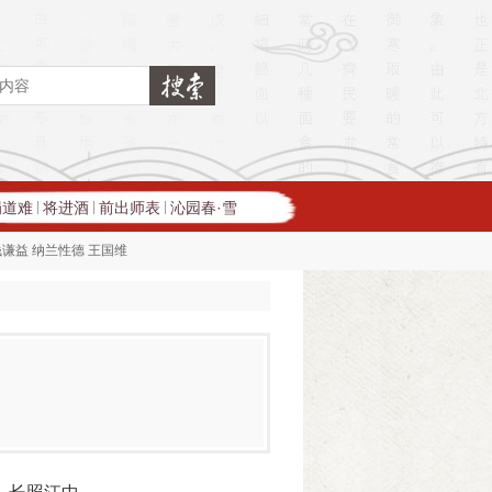
蜀道难
将进酒
前出师表
沁园春·雪
|
|
|
钱谦益
纳兰性德
王国维