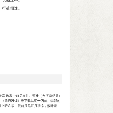
，长照江中。
，行处相逢。
徽宗 政和中前后在世。雍丘（今河南杞县）
。《乐府雅词》卷下载其词十四首。李祁的
楼上听哀筝，眼前只见江月凄凉，败叶萧