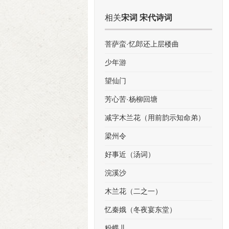
相关
宋词 宋代诗词
菩萨蛮·忆郎还上层楼曲
少年游
望仙门
芳心苦·杨柳回塘
减字木兰花（用前韵示知命弟）
梁州令
好事近（汤词）
浣溪沙
木兰花（二之一）
忆秦娥（冬夜宴东堂）
粉蝶儿