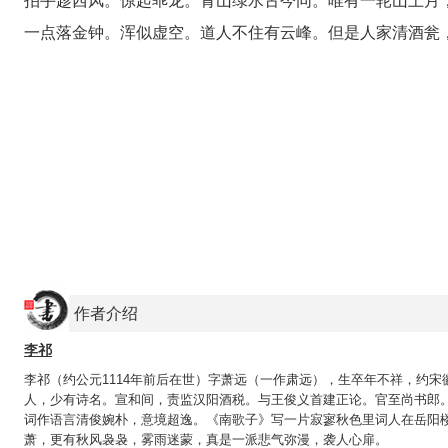
拍手趁西风。惊起乖龙。青山绿水古今同。唯有一轮山上月
一点落金钟。浑似虚空。道人不住有云峰。但是人家清酒瓮
作者介绍
李祁
李祁（约公元1114年前后在世）字萧远（一作肃远），生卒年不祥，约宋
人，少有诗名。宣和间，责监汉阳酒税。与王俊义首建正论。官至尚书郎
词作语言清俊婉朴，意境超逸。《南歌子》写一片寂寥秋色里词人在岳阳
萧，更有秋风袅袅，雾雨迷蒙，真是一派悲气弥漫，袭人心扉。