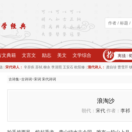
古文典籍
文言文
励志
美文
文学综合
离骚
|
|
|
隐
宋代诗人：
辛弃疾
苏轼
柳永
李清照
王安石
欧阳修
清代诗人：
龚自珍
曹雪芹
古诗集
>
古诗词
>
宋词 宋代诗词
浪淘沙
朝代：
宋代
作者：
李祁