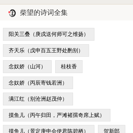
柴望的诗词全集
阳关三叠（庚戌送何师可之维扬）
齐天乐（戊申百五王野处酌别）
念奴娇（山河）
桂枝香
念奴娇（丙辰寄钱若洲）
满江红（别沧洲赵茂仲）
摸鱼儿（丙午归田，严滩褚孺奇席上赋）
摸鱼儿（景定庚申会使君陈碧栖）
贺新郎