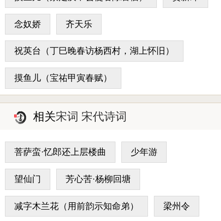
念奴娇
齐天乐
祝英台（丁巳晚春访杨西村，湖上怀旧）
摸鱼儿（宝祐甲寅春赋）
相关
宋词 宋代诗词
菩萨蛮·忆郎还上层楼曲
少年游
望仙门
芳心苦·杨柳回塘
减字木兰花（用前韵示知命弟）
梁州令