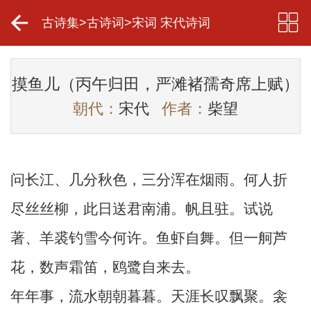
古诗集
>
古诗词
>
宋词 宋代诗词
摸鱼儿（丙午归田，严滩褚孺奇席上赋）
朝代：
宋代
作者：
柴望
问长江、几分秋色，三分浑在烟雨。何人折
尽丝丝柳，此日送君南浦。帆且驻。试说
著、羊裘钓雪今何许。鱼虾自舞。但一舸芦
花，数声霜笛，鸥鹭自来去。
年年事，流水朝朝暮暮。天涯长叹飘聚。衾