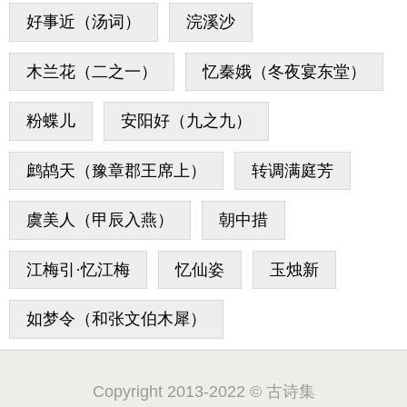
好事近（汤词）
浣溪沙
木兰花（二之一）
忆秦娥（冬夜宴东堂）
粉蝶儿
安阳好（九之九）
鹧鸪天（豫章郡王席上）
转调满庭芳
虞美人（甲辰入燕）
朝中措
江梅引·忆江梅
忆仙姿
玉烛新
如梦令（和张文伯木犀）
Copyright 2013-2022 © 古诗集