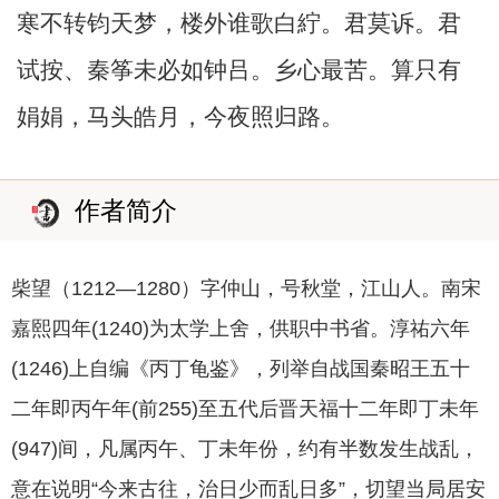
寒不转钧天梦，楼外谁歌白紵。君莫诉。君
试按、秦筝未必如钟吕。乡心最苦。算只有
娟娟，马头皓月，今夜照归路。
作者简介
柴望（1212—1280）字仲山，号秋堂，江山人。南宋
嘉熙四年(1240)为太学上舍，供职中书省。淳祐六年
(1246)上自编《丙丁龟鉴》，列举自战国秦昭王五十
二年即丙午年(前255)至五代后晋天福十二年即丁未年
(947)间，凡属丙午、丁未年份，约有半数发生战乱，
意在说明“今来古往，治日少而乱日多”，切望当局居安