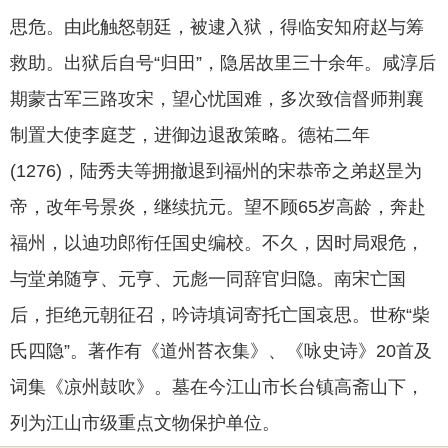
思危。由此触怒朝廷，被逮入狱，得临安知府赵与筹
救助。出狱后自号“归田”，隐居故里三十余年。咸淳后
期蒙古军三路攻宋，望心忧国难，多次致信督师荆襄
制置大使李庭芝，进御边退敌策略。德祐二年
(1276)，陆秀夫等拥撤退到福州的宋恭帝之弟赵昰为
帝，改年号景炎，继续抗元。望不顾65岁高龄，奔赴
福州，以迪功郎衔任国史编校。不久，因时局艰危，
与堂弟随亨、元亨、元彪一同辞官归隐。南宋亡国
后，拒绝元朝征召，吟诗填词寄托亡国哀思。世称“柴
氏四隐”。著作有《道州苔衣集》、《咏史诗》20首及
词集《凉州鼓吹》。墓在今江山市长台镇高斋山下，
列为江山市级重点文物保护单位。