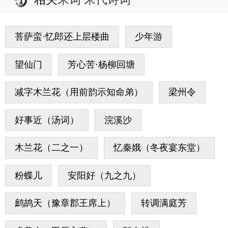
菩萨蛮·忆郎还上层楼曲
少年游
望仙门
芳心苦·杨柳回塘
减字木兰花（用前韵示知命弟）
梁州令
好事近（汤词）
浣溪沙
木兰花（二之一）
忆秦娥（冬夜宴东堂）
粉蝶儿
安阳好（九之九）
鹧鸪天（豫章郡王席上）
转调满庭芳