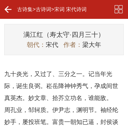
古诗集
>
古诗词
>
宋词 宋代诗词
满江红（寿太守·四月三十）
朝代：
宋代
作者：
梁大年
九十炎光，又过了、三分之一。记当年光
际，诞生良弼。崧岳降神钟秀气，孕成间世
真英杰。妙文章、拾芥立功名，谁能敌。
周孔业，邹轲质。伊尹志，渊明节。袖经纶
妙手，屡投班笔。富贵一朝知已逼，封侯谈