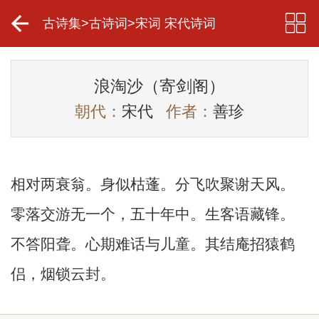
古诗集
>
古诗词
>
宋词 宋代诗词
浪淘沙（寄剑阁）
朝代：
宋代
作者：
善珍
相对两衰翁。身似枯蓬。分飞吹聚谢天风。
零落交游无一个，五十年中。生客语藏锋。
不答阳聋。心期难话与儿童。其结庵招猿鹤
侣，烟锁云封。