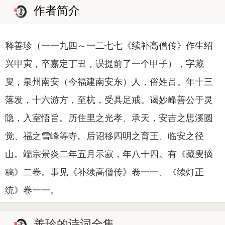
作者简介
释善珍（一一九四～一二七七《续补高僧传》作生绍
兴甲寅，卒嘉定丁丑，误提前了一个甲子），字藏
叟，泉州南安（今福建南安东）人，俗姓吕。年十三
落发，十六游方，至杭，受具足戒。谒妙峰善公于灵
隐，入室悟旨。历住里之光孝、承天，安吉之思溪圆
觉、福之雪峰等寺。后诏移四明之育王、临安之径
山。端宗景炎二年五月示寂，年八十四。有《藏叟摘
稿》二卷。事见《补续高僧传》卷一一、《续灯正
统》卷一一。
善珍的诗词全集