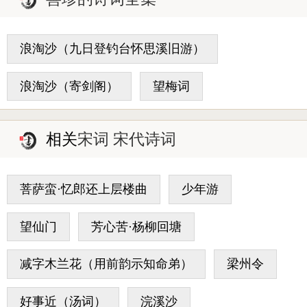
浪淘沙（九日登钓台怀思溪旧游）
浪淘沙（寄剑阁）
望梅词
相关
宋词 宋代诗词
菩萨蛮·忆郎还上层楼曲
少年游
望仙门
芳心苦·杨柳回塘
减字木兰花（用前韵示知命弟）
梁州令
好事近（汤词）
浣溪沙